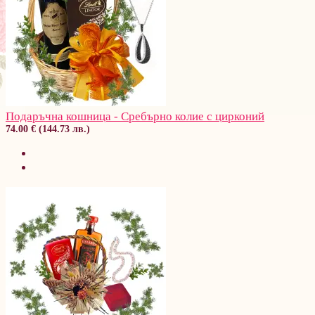
Подаръчна кошница - Сребърно колие с цирконий
74.00 € (144.73 лв.)