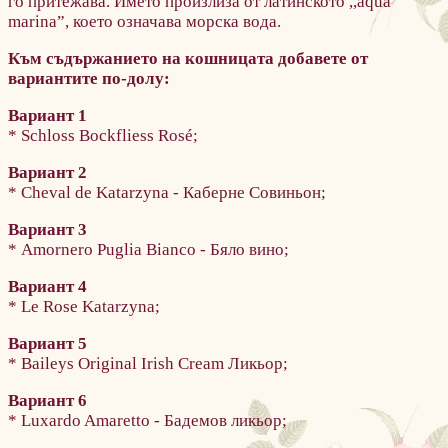
го притежава. Името произлиза от латинското ,,aqua
marina”, което означава морска вода.
Към съдържанието на кошницата добавете от
вариантите по-долу:
Вариант 1
* Schloss Bockfliess Rosé;
Вариант 2
* Cheval de Katarzyna - Каберне Совиньон;
Вариант 3
* Amornero Puglia Bianco - Бяло вино;
Вариант 4
* Le Rose Katarzyna;
Вариант 5
* Baileys Original Irish Cream Ликьор;
Вариант 6
* Luxardo Amaretto - Бадемов ликьор;