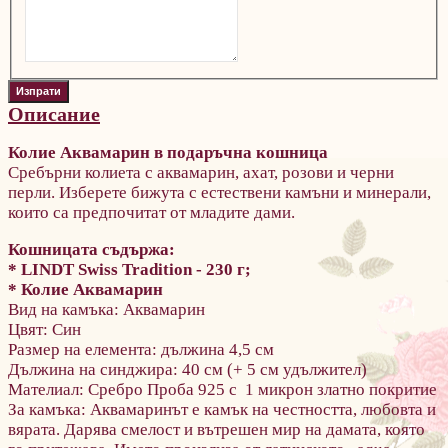
Описание
Колие Аквамарин
в подаръчна кошница
Сребърни колиета с аквамарин, ахат, розови и черни
перли. Изберете бижута с естествени камъни и минерали,
които са предпочитат от младите дами.
Кошницата съдържа:
* LINDT Swiss Tradition - 230 г;
* Колие Аквамарин
Вид на камъка:
Аквамарин
Цвят: Син
Размер на елемента: дължина 4,5 см
Дължина на синджира:
40 см (+ 5 см удължител)
Мателиал: Сребро Проба 925 с 1 микрон златно покритие
За камъка:
Аквамаринът е камък на честността, любовта и
вярата. Дарява смелост и вътрешен мир на дамата, която