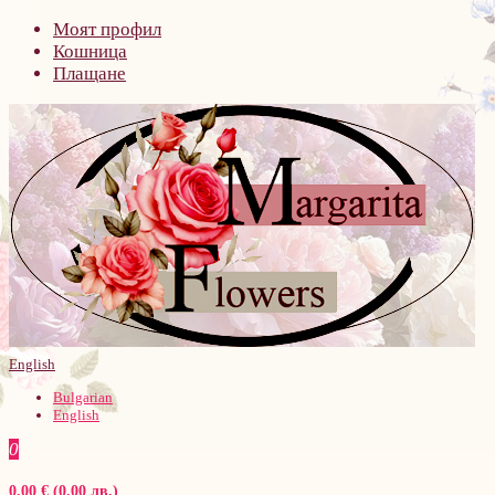
Моят профил
Кошница
Плащане
English
Bulgarian
English
0
0.00 € (0.00 лв.)