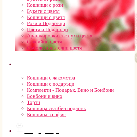
Кошници с рози
Букети с цветя
Кошници с цветя
Рози и Подаръци
Цветя и Подаръци
Аранжировки със сухи цветя
Саксийни цветя
Съболезнователни цветя
Кошници
Кошници с лакомства
Кошници с подаръци
Комплекти - Подарък, Вино и Бонбони
Бонбони и вино
Торти
Кошница сватбен подарък
Кошница за офис
Подаръци