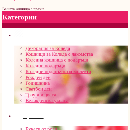
Вашата кошница е празна!
Категории
Поводи
Декорация за Коледа
Кошници за Коледа с лакомства
Коледна кошница с подаръци
Коледни подаръци
Коледни подаръчни комплекти
Рожден ден
Годишнина
Сватбен ден
Траурни цветя
Великденска украса
Цветя
Букети от рози