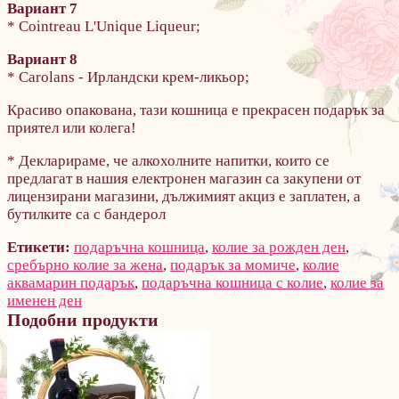
Вариант 7
* Cointreau L'Unique Liqueur;
Вариант 8
* Carolans - Ирландски крем-ликьор;
Красиво опакована, тази кошница е прекрасен подарък за
приятел или колега!
* Декларираме, че алкохолните напитки, които се
предлагат в нашия електронен магазин са закупени от
лицензирани магазини, дължимият акциз е заплатен, а
бутилките са с бандерол
Етикети:
подаръчна кошница
,
колие за рожден ден
,
сребърно колие за жена
,
подарък за момиче
,
колие
аквамарин подарък
,
подаръчна кошница с колие
,
колие за
именен ден
Подобни продукти