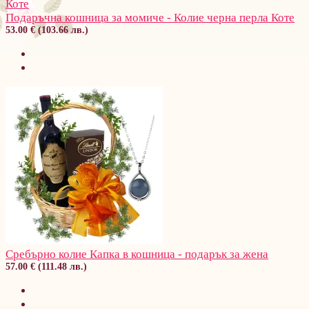
Подаръчна кошница за момиче - Колие черна перла Коте
53.00 € (103.66 лв.)
Сребърно колие Капка в кошница - подарък за жена
57.00 € (111.48 лв.)