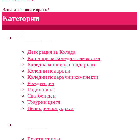
Вашата кошница е празна!
Категории
Поводи
Декорация за Коледа
Кошници за Коледа с лакомства
Коледна кошница с подаръци
Коледни подаръци
Коледни подаръчни комплекти
Рожден ден
Годишнина
Сватбен ден
Траурни цветя
Великденска украса
Цветя
Букети от рози