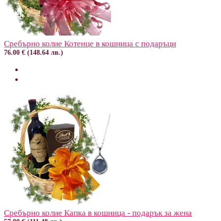
Сребърно колие Котенце в кошница с подаръци
76.00 € (148.64 лв.)
Сребърно колие Капка в кошница - подарък за жена