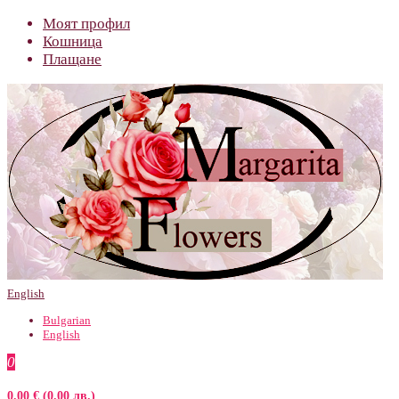
Моят профил
Кошница
Плащане
English
Bulgarian
English
0
0.00 € (0.00 лв.)