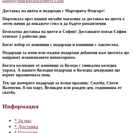
sales@margaritaflowers.com
Доставка на цветя и подаръци с Маргарита Флауърс!
Поръчката през нашия онлайн магазина за доставка на цветя е
лесен начин да покажете стил и да бъдете романтични.
Безплатна доставка на цветя в София! Доставките извън София
отнемат 2 работни дни.
Богат избор от кошници с подаръци и кошници с лакомства.
Подаръци за жени или мъжки подаръци добавени към цветята ще
направят изживяването неповторимо.
Богата колекция от кошници за Коледа с уникална коледна
украса. А нашите Коледни подаръци и Коледна декорация ще
огреят празничната нощ.
Тук ще намерите подаръци за всеки празник: Сватба, Свети
Валентин, 8-ми март, Великден или рожден ден, годишнина от
сватба.
Информация
* За нас
* Доставка
* Плащане