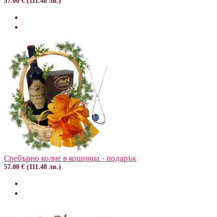
57.00 € (111.48 лв.)
Сребърно колие в кошница - подарък
57.00 € (111.48 лв.)