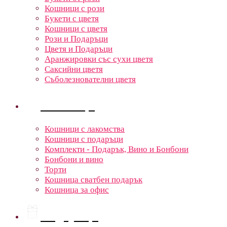
Кошници с рози
Букети с цветя
Кошници с цветя
Рози и Подаръци
Цветя и Подаръци
Аранжировки със сухи цветя
Саксийни цветя
Съболезнователни цветя
Кошници
Кошници с лакомства
Кошници с подаръци
Комплекти - Подарък, Вино и Бонбони
Бонбони и вино
Торти
Кошница сватбен подарък
Кошница за офис
Подаръци