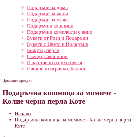
Подаръци за дома
Подаръци за жени
Подаръци за мъже
Подаръчни кошници
Подаръчни комплекти с вино
Букети от Рози и Подаръци
Букети с Цветя и Подаръци
Бижута, перли
Свещи, Свещници
Изкуствени и сухи цветя
Плюшени играчки, Балони
Предишен продукт
Подаръчна кошница за момиче -
Колие черна перла Коте
Начало
Подаръчна кошница за момиче - Колие черна перла
Коте