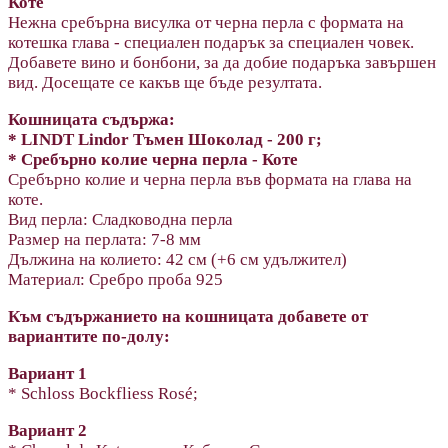
Коте
Нежна сребърна висулка от черна перла с формата на
котешка глава - специален подарък за специален човек.
Добавете вино и бонбони, за да добие подаръка завършен
вид. Досещате се какъв ще бъде резултата.
Кошницата съдържа:
* LINDT Lindor Тъмен Шоколад - 200 г;
* Сребърно колие черна перла - Коте
Сребърно колие и черна перла във формата на глава на
коте.
Вид перла: Сладководна перла
Размер на перлата: 7-8 мм
Дължина на колието:
42 см (+6 см удължител)
Материал: Сребро проба 925
Към съдържанието на кошницата добавете от
вариантите по-долу:
Вариант 1
* Schloss Bockfliess Rosé;
Вариант 2