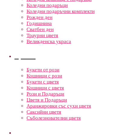
Коледни подаръци
Коледни подаръчни комплекти
Рожден ден
Годишнина
Сватбен ден
Траурни цветя
Великденска украса
Цветя
Букети от рози
Кошници с рози
Букети с цветя
Кошници с цветя
Рози и Подаръци
Цветя и Подаръци
Аранжировки със сухи цветя
Саксийни цветя
Съболезнователни цветя
Кошници