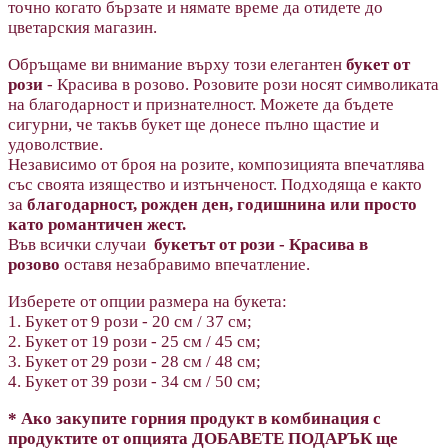
точно когато бързате и нямате време да отидете до
цветарския магазин.
Обръщаме ви внимание върху този елегантен
букет от
рози
- Красива в розово. Розовите рози носят символиката
на благодарност и признателност. Можете да бъдете
сигурни, че такъв букет ще донесе пълно щастие и
удоволствие.
Независимо от броя на розите, композицията впечатлява
със своята изящество и изтънченост. Подходяща е както
за
благодарност, рожден ден, годишнина или просто
като романтичен жест.
Във всички случаи
букетът от рози - Красива в
розово
оставя незабравимо впечатление.
Изберете от опции размера на букета:
1. Букет от 9 рози - 20 см / 37 см;
2. Букет от 19 рози - 25 см / 45 см;
3. Букет от 29 рози - 28 см / 48 см;
4. Букет от 39 рози - 34 см / 50 см;
* Ако закупите горния продукт в комбинация с
продуктите от опцията ДОБАВЕТЕ ПОДАРЪК ще