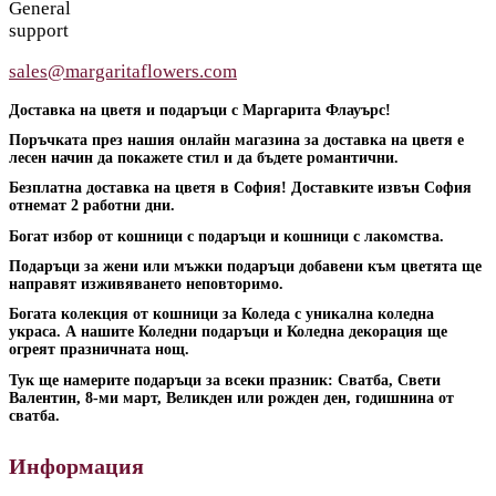
General
support
sales@margaritaflowers.com
Доставка на цветя и подаръци с Маргарита Флауърс!
Поръчката през нашия онлайн магазина за доставка на цветя е
лесен начин да покажете стил и да бъдете романтични.
Безплатна доставка на цветя в София! Доставките извън София
отнемат 2 работни дни.
Богат избор от кошници с подаръци и кошници с лакомства.
Подаръци за жени или мъжки подаръци добавени към цветята ще
направят изживяването неповторимо.
Богата колекция от кошници за Коледа с уникална коледна
украса. А нашите Коледни подаръци и Коледна декорация ще
огреят празничната нощ.
Тук ще намерите подаръци за всеки празник: Сватба, Свети
Валентин, 8-ми март, Великден или рожден ден, годишнина от
сватба.
Информация