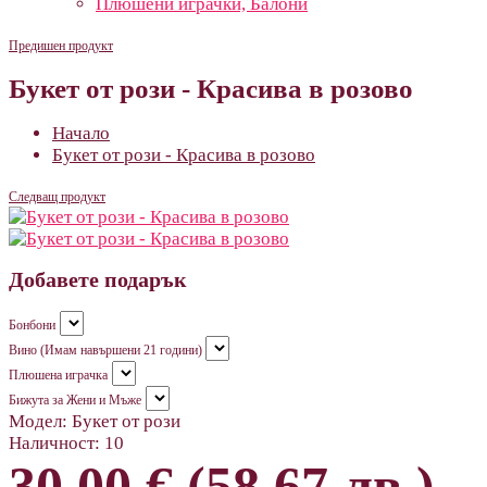
Плюшени играчки, Балони
Предишен продукт
Букет от рози - Красива в розово
Начало
Букет от рози - Красива в розово
Следващ продукт
Добавете подарък
Бонбони
Вино (Имам навършени 21 години)
Плюшена играчка
Бижута за Жени и Мъже
Модел:
Букет от рози
Наличност:
10
30.00 € (58.67 лв.)