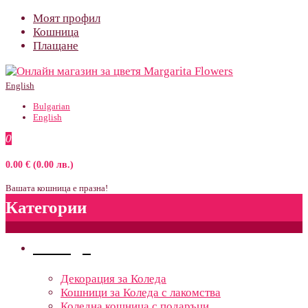
Моят профил
Кошница
Плащане
English
Bulgarian
English
0
0.00 € (0.00 лв.)
Вашата кошница е празна!
Категории
Поводи
Декорация за Коледа
Кошници за Коледа с лакомства
Коледна кошница с подаръци