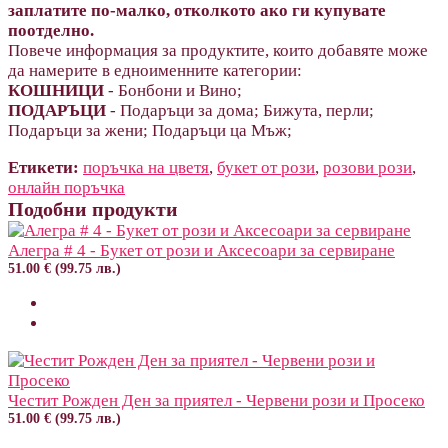
заплатите по-малко, отколкото ако ги купувате
поотделно.
Повече информация за продуктите, които добавяте може
да намерите в едноименните категории:
КОШНИЦИ
- Бонбони и Вино;
ПОДАРЪЦИ
- Подаръци за дома; Бижута, перли;
Подаръци за жени; Подаръци ца Мъж;
Етикети:
поръчка на цветя
,
букет от рози
,
розови рози
,
онлайн поръчка
Подобни продукти
Алегра # 4 - Букет от рози и Аксесоари за сервиране
51.00 € (99.75 лв.)
Честит Рожден Ден за приятел - Червени рози и Просеко
51.00 € (99.75 лв.)