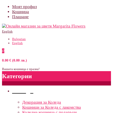
Моят профил
Кошница
Плащане
English
Bulgarian
English
0
0.00 € (0.00 лв.)
Вашата кошница е празна!
Категории
Поводи
Декорация за Коледа
Кошници за Коледа с лакомства
Коледна кошница с подаръци