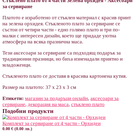
Стъклено плато от 4 части Зелена орхидея - Аксесоари
за сервиране
Платото е изработено от стъклен материал с красив принт
на зелена орхидея. Стъкленото плато за сервиране се
състои от четири части - едно голямо плато и три по-
малки с интересен дизайн, което ще придаде уютна
атмосфера на всяка празнична маса.
Тези аксесоари за сервиране са подходящ подарък за
традиционни празници, но биха изненадали приятно и
младоженци.
Стъкленото плато се доставя в красива картонена кутия.
Размер на платото: 37 х 23 х 3 см
Етикети:
магазин за подаръци онлайн
,
аксесоари за
сервиране
,
декорация на маса
,
стъклено плато
Подобни продукти
Комплект за сервиране от 4 части - Орхидеи
0.00 € (0.00 лв.)