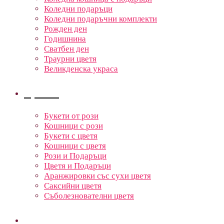
Коледни подаръци
Коледни подаръчни комплекти
Рожден ден
Годишнина
Сватбен ден
Траурни цветя
Великденска украса
Цветя
Букети от рози
Кошници с рози
Букети с цветя
Кошници с цветя
Рози и Подаръци
Цветя и Подаръци
Аранжировки със сухи цветя
Саксийни цветя
Съболезнователни цветя
Кошници