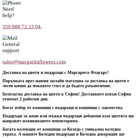
Need
help?
359 888 72 33 94,
General
support
sales@margaritaflowers.com
Доставка на цветя и подаръци с Маргарита Флауърс!
Поръчката през нашия онлайн магазина за доставка на цветя е
лесен начин да покажете стил и да бъдете романтични.
Безплатна доставка на цветя в София! Доставките извън София
отнемат 2 работни дни.
Богат избор от кошници с подаръци и кошници с лакомства.
Подаръци за жени или мъжки подаръци добавени към цветята ще
направят изживяването неповторимо.
Богата колекция от кошници за Коледа с уникална коледна
украса. А нашите Коледни подаръци и Коледна декорация ще