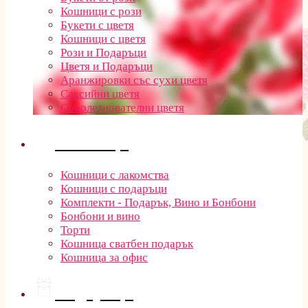
Кошници с рози
Букети с цветя
Кошници с цветя
Рози и Подаръци
Цветя и Подаръци
Аранжировки със сухи цветя
Саксийни цветя
Съболезнователни цветя
Кошници
Кошници с лакомства
Кошници с подаръци
Комплекти - Подарък, Вино и Бонбони
Бонбони и вино
Торти
Кошница сватбен подарък
Кошница за офис
Подаръци