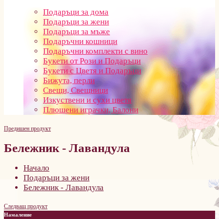
Подаръци за дома
Подаръци за жени
Подаръци за мъже
Подаръчни кошници
Подаръчни комплекти с вино
Букети от Рози и Подаръци
Букети с Цветя и Подаръци
Бижута, перли
Свещи, Свещници
Изкуствени и сухи цветя
Плюшени играчки, Балони
Предишен продукт
Бележник - Лавандула
Начало
Подаръци за жени
Бележник - Лавандула
Следващ продукт
Намаление