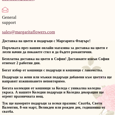
General
support
sales@margaritaflowers.com
Доставка на цветя и подаръци с Маргарита Флауърс!
Поръчката през нашия онлайн магазина за доставка на цветя е
лесен начин да покажете стил и да бъдете романтични.
Безплатна доставка на цветя в София! Доставките извън София
отнемат 2 работни дни.
Богат избор от кошници с подаръци и кошници с лакомства.
Подаръци за жени или мъжки подаръци добавени към цветята ще
направят изживяването неповторимо.
Богата колекция от кошници за Коледа с уникална коледна
украса. А нашите Коледни подаръци и Коледна декорация ще
огреят празничната нощ.
Тук ще намерите подаръци за всеки празник: Сватба, Свети
Валентин, 8-ми март, Великден или рожден ден, годишнина от
сватба.