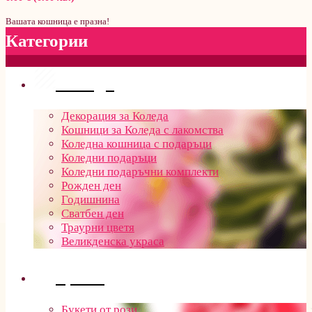
Вашата кошница е празна!
Категории
Поводи
Декорация за Коледа
Кошници за Коледа с лакомства
Коледна кошница с подаръци
Коледни подаръци
Коледни подаръчни комплекти
Рожден ден
Годишнина
Сватбен ден
Траурни цветя
Великденска украса
Цветя
Букети от рози