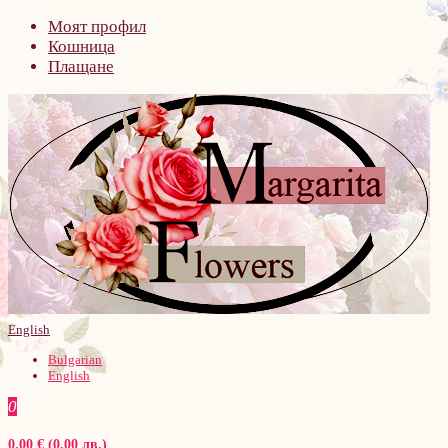
Моят профил
Кошница
Плащане
English
Bulgarian
English
0
0.00 € (0.00 лв.)