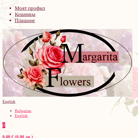
Моят профил
Кошница
Плащане
English
Bulgarian
English
0
0.00 € (0.00 лв.)