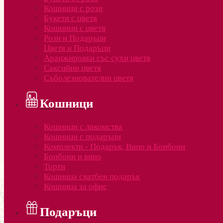
Кошници с рози
Букети с цветя
Кошници с цветя
Рози и Подаръци
Цветя и Подаръци
Аранжировки със сухи цветя
Саксийни цветя
Съболезнователни цветя
Кошници
Кошници с лакомства
Кошници с подаръци
Комплекти - Подарък, Вино и Бонбони
Бонбони и вино
Торти
Кошница сватбен подарък
Кошница за офис
Подаръци