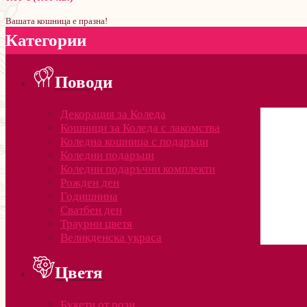
Вашата кошница е празна!
Категории
Поводи
Декорация за Коледа
Кошници за Коледа с лакомства
Коледна кошница с подаръци
Коледни подаръци
Коледни подаръчни комплекти
Рожден ден
Годишнина
Сватбен ден
Траурни цветя
Великденска украса
Цветя
Букети от рози