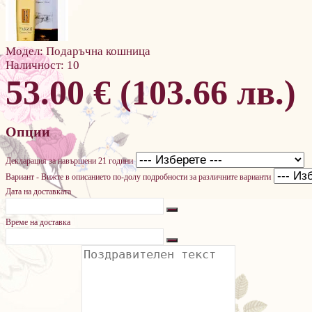
Модел:
Подаръчна кошница
Наличност:
10
53.00 € (103.66 лв.)
Опции
Декларация за навършени 21 години
Вариант - Вижте в описанието по-долу подробности за различните варианти
Дата на доставката
Време на доставка