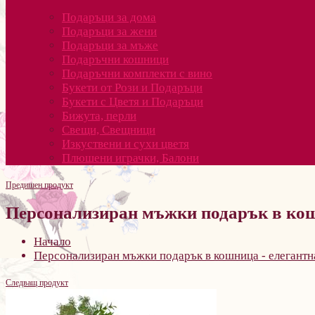
Подаръци за дома
Подаръци за жени
Подаръци за мъже
Подаръчни кошници
Подаръчни комплекти с вино
Букети от Рози и Подаръци
Букети с Цветя и Подаръци
Бижута, перли
Свещи, Свещници
Изкуствени и сухи цветя
Плюшени играчки, Балони
Предишен продукт
Персонализиран мъжки подарък в кошн
Начало
Персонализиран мъжки подарък в кошница - елегантна
Следващ продукт