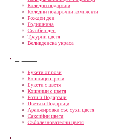
Коледни подаръци
Коледни подаръчни комплекти
Рожден ден
Годишнина
Сватбен ден
Траурни цветя
Великденска украса
Цветя
Букети от рози
Кошници с рози
Букети с цветя
Кошници с цветя
Рози и Подаръци
Цветя и Подаръци
Аранжировки със сухи цветя
Саксийни цветя
Съболезнователни цветя
Кошници