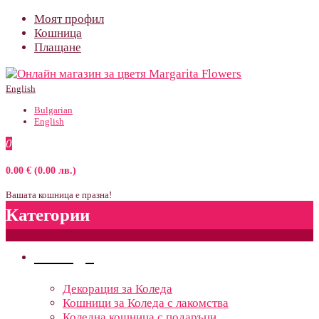
Моят профил
Кошница
Плащане
English
Bulgarian
English
0
0.00 € (0.00 лв.)
Вашата кошница е празна!
Категории
Поводи
Декорация за Коледа
Кошници за Коледа с лакомства
Коледна кошница с подаръци