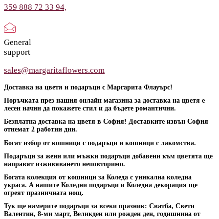
359 888 72 33 94,
General
support
sales@margaritaflowers.com
Доставка на цветя и подаръци с Маргарита Флауърс!
Поръчката през нашия онлайн магазина за доставка на цветя е
лесен начин да покажете стил и да бъдете романтични.
Безплатна доставка на цветя в София! Доставките извън София
отнемат 2 работни дни.
Богат избор от кошници с подаръци и кошници с лакомства.
Подаръци за жени или мъжки подаръци добавени към цветята ще
направят изживяването неповторимо.
Богата колекция от кошници за Коледа с уникална коледна
украса. А нашите Коледни подаръци и Коледна декорация ще
огреят празничната нощ.
Тук ще намерите подаръци за всеки празник: Сватба, Свети
Валентин, 8-ми март, Великден или рожден ден, годишнина от