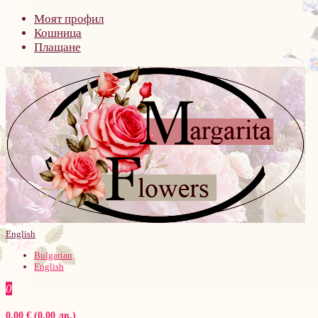
Моят профил
Кошница
Плащане
English
Bulgarian
English
0
0.00 € (0.00 лв.)