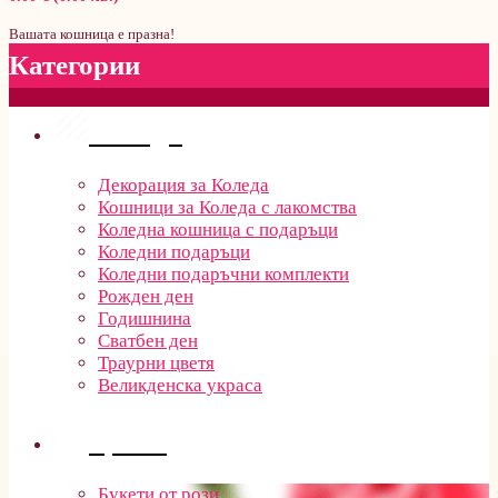
Вашата кошница е празна!
Категории
Поводи
Декорация за Коледа
Кошници за Коледа с лакомства
Коледна кошница с подаръци
Коледни подаръци
Коледни подаръчни комплекти
Рожден ден
Годишнина
Сватбен ден
Траурни цветя
Великденска украса
Цветя
Букети от рози