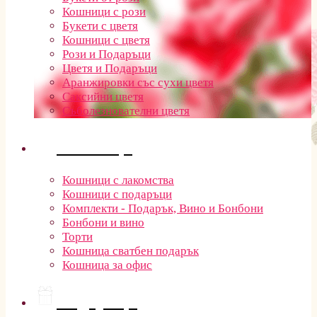
Кошници с рози
Букети с цветя
Кошници с цветя
Рози и Подаръци
Цветя и Подаръци
Аранжировки със сухи цветя
Саксийни цветя
Съболезнователни цветя
Кошници
Кошници с лакомства
Кошници с подаръци
Комплекти - Подарък, Вино и Бонбони
Бонбони и вино
Торти
Кошница сватбен подарък
Кошница за офис
Подаръци