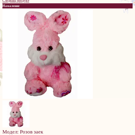
Следващ продукт
Намаление
Модел:
Розов заек