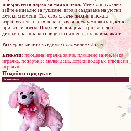
прекрасен подарък за малки деца
. Мекото и пухкаво
зайче е идеално за гушкане, игра и създаване на уютни
детски спомени. Със своя сладък дизайн и нежна
изработка, тази плюшена играчка носи усмивки и щастие
при всеки повод. Подходящ подарък за рожден ден,
детски празник или специална изненада за най-малките.
Размер на мечето в седнало положение - 35 см
Етикети:
плюшена играчка зайче
,
плюшено зайче
,
мека
играчка
,
подарък за малки деца
,
детски подарък
,
плюшени
играчки
Подобни продукти
Намаление