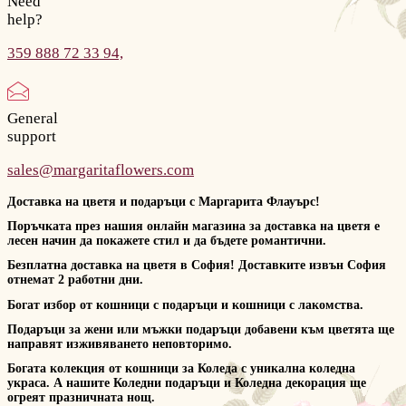
Need
help?
359 888 72 33 94,
General
support
sales@margaritaflowers.com
Доставка на цветя и подаръци с Маргарита Флауърс!
Поръчката през нашия онлайн магазина за доставка на цветя е
лесен начин да покажете стил и да бъдете романтични.
Безплатна доставка на цветя в София! Доставките извън София
отнемат 2 работни дни.
Богат избор от кошници с подаръци и кошници с лакомства.
Подаръци за жени или мъжки подаръци добавени към цветята ще
направят изживяването неповторимо.
Богата колекция от кошници за Коледа с уникална коледна
украса. А нашите Коледни подаръци и Коледна декорация ще
огреят празничната нощ.