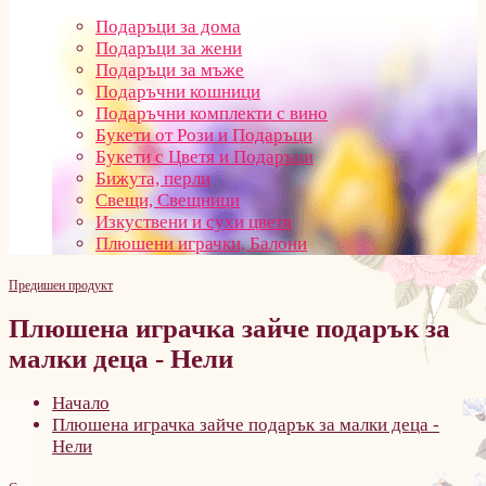
Подаръци за дома
Подаръци за жени
Подаръци за мъже
Подаръчни кошници
Подаръчни комплекти с вино
Букети от Рози и Подаръци
Букети с Цветя и Подаръци
Бижута, перли
Свещи, Свещници
Изкуствени и сухи цветя
Плюшени играчки, Балони
Предишен продукт
Плюшена играчка зайче подарък за
малки деца - Нели
Начало
Плюшена играчка зайче подарък за малки деца -
Нели