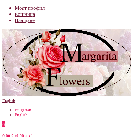
Моят профил
Кошница
Плащане
English
Bulgarian
English
0
0.00 € (0.00 лв.)