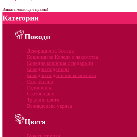
Вашата кошница е празна!
Категории
Поводи
Декорация за Коледа
Кошници за Коледа с лакомства
Коледна кошница с подаръци
Коледни подаръци
Коледни подаръчни комплекти
Рожден ден
Годишнина
Сватбен ден
Траурни цветя
Великденска украса
Цветя
Букети от рози