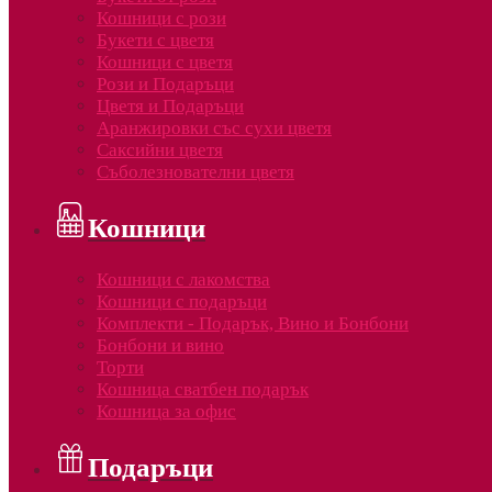
Кошници с рози
Букети с цветя
Кошници с цветя
Рози и Подаръци
Цветя и Подаръци
Аранжировки със сухи цветя
Саксийни цветя
Съболезнователни цветя
Кошници
Кошници с лакомства
Кошници с подаръци
Комплекти - Подарък, Вино и Бонбони
Бонбони и вино
Торти
Кошница сватбен подарък
Кошница за офис
Подаръци