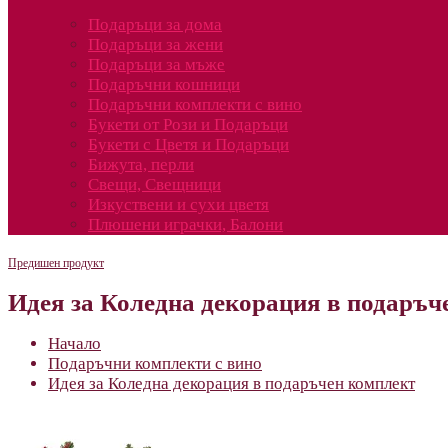
Подаръци за дома
Подаръци за жени
Подаръци за мъже
Подаръчни кошници
Подаръчни комплекти с вино
Букети от Рози и Подаръци
Букети с Цветя и Подаръци
Бижута, перли
Свещи, Свещници
Изкуствени и сухи цветя
Плюшени играчки, Балони
Предишен продукт
Идея за Коледна декорация в подаръч
Начало
Подаръчни комплекти с вино
Идея за Коледна декорация в подаръчен комплект