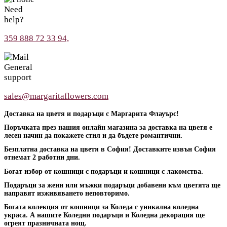
Need
help?
359 888 72 33 94,
General
support
sales@margaritaflowers.com
Доставка на цветя и подаръци с Маргарита Флауърс!
Поръчката през нашия онлайн магазина за доставка на цветя е
лесен начин да покажете стил и да бъдете романтични.
Безплатна доставка на цветя в София! Доставките извън София
отнемат 2 работни дни.
Богат избор от кошници с подаръци и кошници с лакомства.
Подаръци за жени или мъжки подаръци добавени към цветята ще
направят изживяването неповторимо.
Богата колекция от кошници за Коледа с уникална коледна
украса. А нашите Коледни подаръци и Коледна декорация ще
огреят празничната нощ.