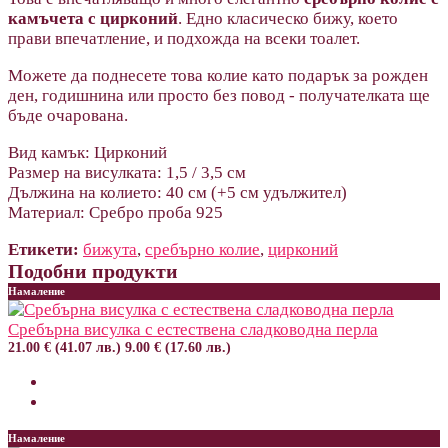
камъчета с цирконий
. Едно класическо бижу, което
прави впечатление, и подхожда на всеки тоалет.
Можете да поднесете това колие като подарък за рожден
ден, годишнина или просто без повод - получателката ще
бъде очарована.
Вид камък: Цирконий
Размер на висулката: 1,5 / 3,5 см
Дължина на колието: 40 см (+5 см удължител)
Материал: Сребро проба 925
Етикети:
бижута
,
сребърно колие
,
цирконий
Подобни продукти
Намаление
Сребърна висулка с естествена сладководна перла
21.00 € (41.07 лв.)
9.00 € (17.60 лв.)
Намаление