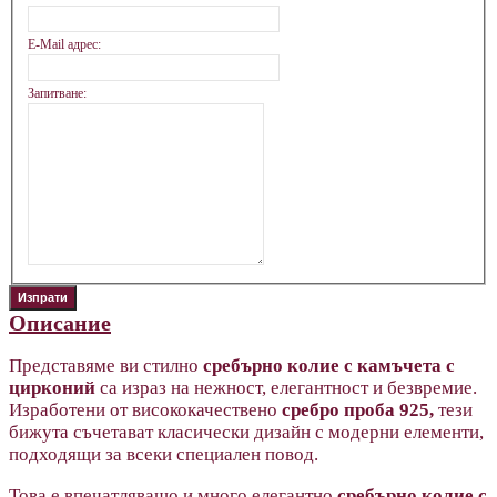
E-Mail адрес:
Запитване:
Описание
Представяме ви стилно
сребърно колие с камъчета с
цирконий
са израз на нежност, елегантност и безвремие.
Изработени от висококачествено
сребро проба 925,
тези
бижута съчетават класически дизайн с модерни елементи,
подходящи за всеки специален повод.
Това е впечатляващо и много елегантно
сребърно колие с