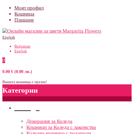
Моят профил
Кошница
Плащане
English
Bulgarian
English
0
0.00 € (0.00 лв.)
Вашата кошница е празна!
Категории
Поводи
Декорация за Коледа
Кошници за Коледа с лакомства
Коледна кошница с подаръци