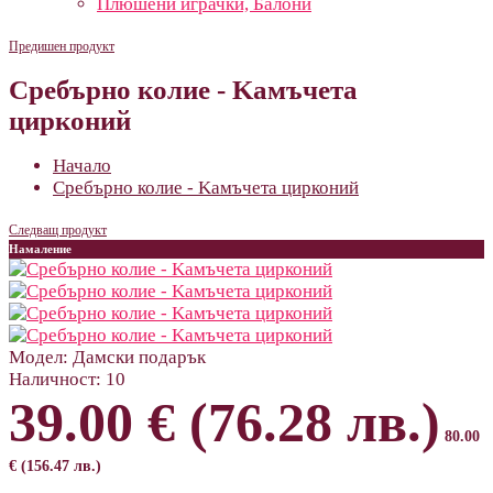
Плюшени играчки, Балони
Предишен продукт
Сребърно колие - Kамъчета
цирконий
Начало
Сребърно колие - Kамъчета цирконий
Следващ продукт
Намаление
Модел:
Дамски подарък
Наличност:
10
39.00 € (76.28 лв.)
80.00
€ (156.47 лв.)