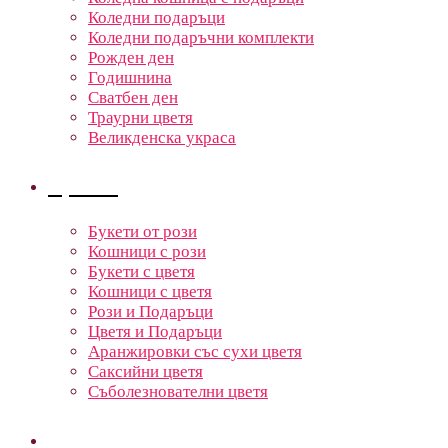
Коледни подаръци
Коледни подаръчни комплекти
Рожден ден
Годишнина
Сватбен ден
Траурни цветя
Великденска украса
Цветя
Букети от рози
Кошници с рози
Букети с цветя
Кошници с цветя
Рози и Подаръци
Цветя и Подаръци
Аранжировки със сухи цветя
Саксийни цветя
Съболезнователни цветя
Кошници