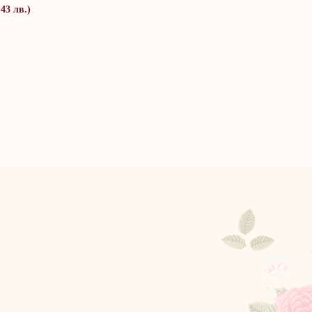
.43 лв.)