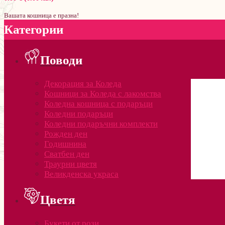
Вашата кошница е празна!
Категории
Поводи
Декорация за Коледа
Кошници за Коледа с лакомства
Коледна кошница с подаръци
Коледни подаръци
Коледни подаръчни комплекти
Рожден ден
Годишнина
Сватбен ден
Траурни цветя
Великденска украса
Цветя
Букети от рози