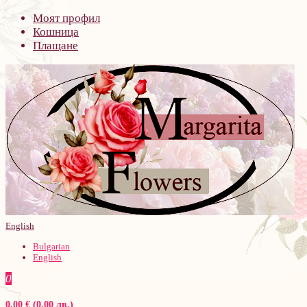
Моят профил
Кошница
Плащане
English
Bulgarian
English
0
0.00 € (0.00 лв.)