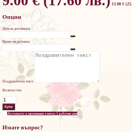
9.00 € (17.60 лв.)
13.00 € (25
Опции
Дата на доставката
Време на доставка
Поздравителен текст
Количество
Доставката в провинция отнема 2 работни дни
Имате въпрос?