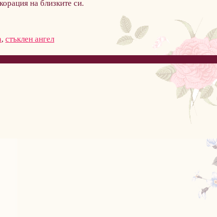
екорация на близките си.
а
,
стъклен ангел