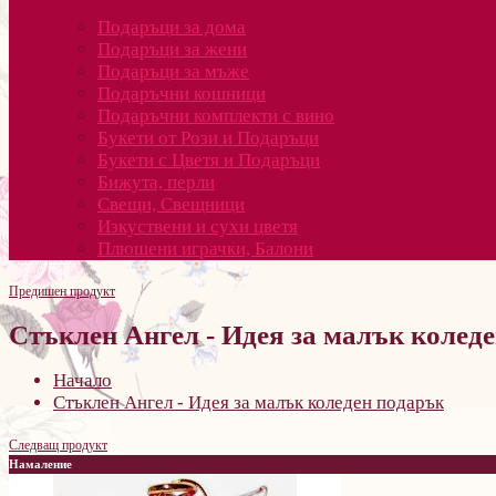
Подаръци за дома
Подаръци за жени
Подаръци за мъже
Подаръчни кошници
Подаръчни комплекти с вино
Букети от Рози и Подаръци
Букети с Цветя и Подаръци
Бижута, перли
Свещи, Свещници
Изкуствени и сухи цветя
Плюшени играчки, Балони
Предишен продукт
Стъклен Ангел - Идея за малък колед
Начало
Стъклен Ангел - Идея за малък коледен подарък
Следващ продукт
Намаление