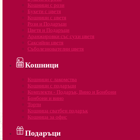
Кошници с рози
Букети с цветя
Кошници с цветя
Рози и Подаръци
Цветя и Подаръци
Аранжировки със сухи цветя
Саксийни цветя
Съболезнователни цветя
Кошници
Кошници с лакомства
Кошници с подаръци
Комплекти - Подарък, Вино и Бонбони
Бонбони и вино
Торти
Кошница сватбен подарък
Кошница за офис
Подаръци