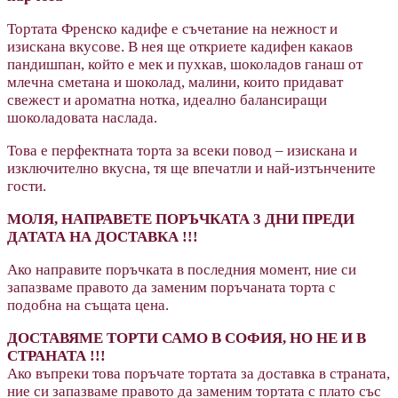
Тортата Френско кадифе е съчетание на нежност и
изискана вкусове. В нея ще откриете кадифен какаов
пандишпан, който е мек и пухкав, шоколадов ганаш от
млечна сметана и шоколад, малини, които придават
свежест и ароматна нотка, идеално балансиращи
шоколадовата наслада.
Това е перфектната торта за всеки повод – изискана и
изключително вкусна, тя ще впечатли и най-изтънчените
гости.
МОЛЯ, НАПРАВЕТЕ ПОРЪЧКАТА 3 ДНИ ПРЕДИ
ДАТАТА НА ДОСТАВКА !!!
Ако направите поръчката в последния момент, ние си
запазваме правото да заменим поръчаната торта с
подобна на същата цена.
ДОСТАВЯМЕ ТОРТИ САМО В СОФИЯ, НО НЕ И В
СТРАНАТА !!!
Ако въпреки това поръчате тортата за доставка в страната,
ние си запазваме правото да заменим тортата с плато със