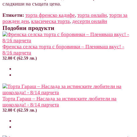
сладкиши на същата цена.
Етикети:
торта френско кадифе
,
торта онлайн
,
торти за
рожден ден
,
класическа торта
,
десерти онлайн
Подобни продукти
Френска селска торта с боровинки – Пленяващ вкус! -
8/16 парчета
32.00 € (62.59 лв.)
Торта Гараш – Наслада за истинските любители на
шоколада! - 8/14 парчета
32.00 € (62.59 лв.)