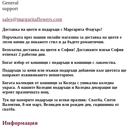
General
support
sales@margaritaflowers.com
Доставка на цветя и подаръци с Маргарита Флауърс!
Поръчката през нашия онлайн магазина за доставка на цветя е
лесен начин да покажете стил и да бъдете романтични.
Безплатна доставка на цветя в София! Доставките извън София
отнемат 2 работни дни.
Богат избор от кошници с подаръци и кошници с лакомства.
Подаръци за жени или мъжки подаръци добавени към цветята ще
направят изживяването неповторимо.
Богата колекция от кошници за Коледа с уникална коледна
украса. А нашите Коледни подаръци и Коледна декорация ще
огреят празничната нощ.
Тук ще намерите подаръци за всеки празник: Сватба, Свети
Валентин, 8-ми март, Великден или рожден ден, годишнина от
сватба.
Информация