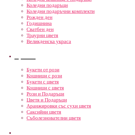
Коледни подаръци
Коледни подаръчни комплекти
Рожден ден
Годишнина
Сватбен ден
Траурни цветя
Великденска украса
Цветя
Букети от рози
Кошници с рози
Букети с цветя
Кошници с цветя
Рози и Подаръци
Цветя и Подаръци
Аранжировки със сухи цветя
Саксийни цветя
Съболезнователни цветя
Кошници