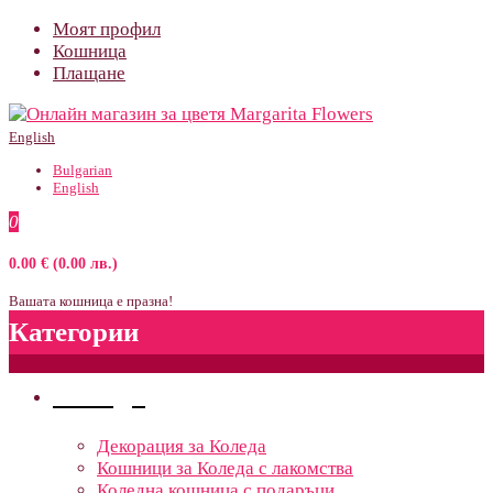
Моят профил
Кошница
Плащане
English
Bulgarian
English
0
0.00 € (0.00 лв.)
Вашата кошница е празна!
Категории
Поводи
Декорация за Коледа
Кошници за Коледа с лакомства
Коледна кошница с подаръци