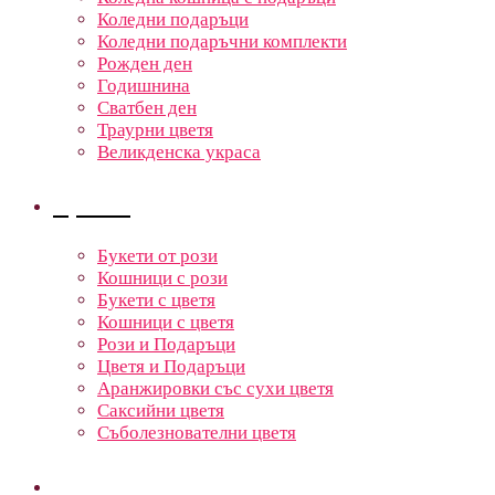
Коледни подаръци
Коледни подаръчни комплекти
Рожден ден
Годишнина
Сватбен ден
Траурни цветя
Великденска украса
Цветя
Букети от рози
Кошници с рози
Букети с цветя
Кошници с цветя
Рози и Подаръци
Цветя и Подаръци
Аранжировки със сухи цветя
Саксийни цветя
Съболезнователни цветя
Кошници