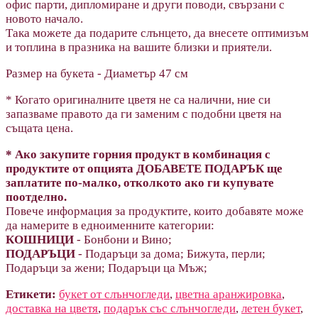
офис парти, дипломиране и други поводи, свързани с
новото начало.
Така можете да подарите слънцето, да внесете оптимизъм
и топлина в празника на вашите близки и приятели.
Размер на букета - Диаметър 47 см
* Когато оригиналните цветя не са налични, ние си
запазваме правото да ги заменим с подобни цветя на
същата цена.
* Ако закупите горния продукт в комбинация с
продуктите от опцията ДОБАВЕТЕ ПОДАРЪК ще
заплатите по-малко, отколкото ако ги купувате
поотделно.
Повече информация за продуктите, които добавяте може
да намерите в едноименните категории:
КОШНИЦИ
- Бонбони и Вино;
ПОДАРЪЦИ
- Подаръци за дома; Бижута, перли;
Подаръци за жени; Подаръци ца Мъж;
Етикети:
букет от слънчогледи
,
цветна аранжировка
,
доставка на цветя
,
подарък със слънчогледи
,
летен букет
,