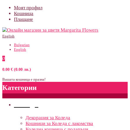
Моят профил
Кошница
Плащане
English
Bulgarian
English
0
0.00 € (0.00 лв.)
Вашата кошница е празна!
Категории
Поводи
Декорация за Коледа
Кошници за Коледа с лакомства
Коледна кошница с подаръци