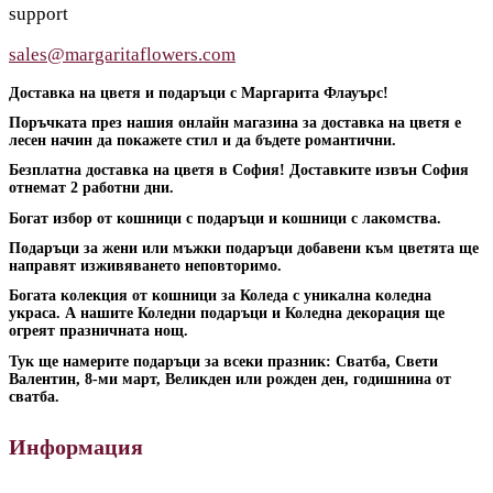
support
sales@margaritaflowers.com
Доставка на цветя и подаръци с Маргарита Флауърс!
Поръчката през нашия онлайн магазина за доставка на цветя е
лесен начин да покажете стил и да бъдете романтични.
Безплатна доставка на цветя в София! Доставките извън София
отнемат 2 работни дни.
Богат избор от кошници с подаръци и кошници с лакомства.
Подаръци за жени или мъжки подаръци добавени към цветята ще
направят изживяването неповторимо.
Богата колекция от кошници за Коледа с уникална коледна
украса. А нашите Коледни подаръци и Коледна декорация ще
огреят празничната нощ.
Тук ще намерите подаръци за всеки празник: Сватба, Свети
Валентин, 8-ми март, Великден или рожден ден, годишнина от
сватба.
Информация