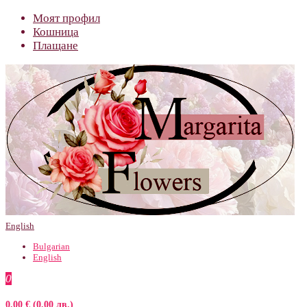
Моят профил
Кошница
Плащане
English
Bulgarian
English
0
0.00 € (0.00 лв.)