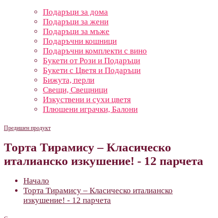
Подаръци за дома
Подаръци за жени
Подаръци за мъже
Подаръчни кошници
Подаръчни комплекти с вино
Букети от Рози и Подаръци
Букети с Цветя и Подаръци
Бижута, перли
Свещи, Свещници
Изкуствени и сухи цветя
Плюшени играчки, Балони
Предишен продукт
Торта Тирамису – Класическо
италианско изкушение! - 12 парчета
Начало
Торта Тирамису – Класическо италианско
изкушение! - 12 парчета