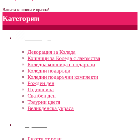
Вашата кошница е празна!
Категории
Поводи
Декорация за Коледа
Кошници за Коледа с лакомства
Коледна кошница с подаръци
Коледни подаръци
Коледни подаръчни комплекти
Рожден ден
Годишнина
Сватбен ден
Траурни цветя
Великденска украса
Цветя
Букети от рози