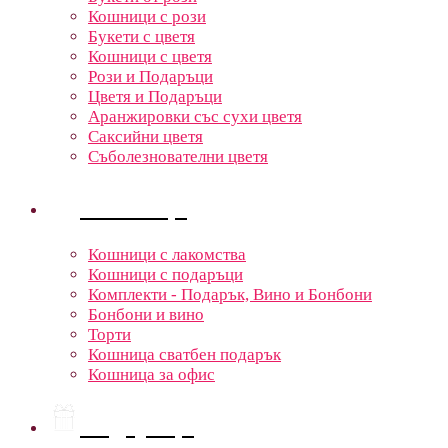
Кошници с рози
Букети с цветя
Кошници с цветя
Рози и Подаръци
Цветя и Подаръци
Аранжировки със сухи цветя
Саксийни цветя
Съболезнователни цветя
Кошници
Кошници с лакомства
Кошници с подаръци
Комплекти - Подарък, Вино и Бонбони
Бонбони и вино
Торти
Кошница сватбен подарък
Кошница за офис
Подаръци