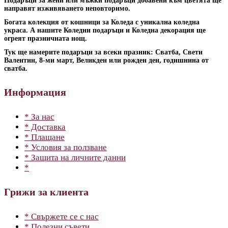
Подаръци за жени или мъжки подаръци добавени към цветята ще
направят изживяването неповторимо.
Богата колекция от кошници за Коледа с уникална коледна
украса. А нашите Коледни подаръци и Коледна декорация ще
огреят празничната нощ.
Тук ще намерите подаръци за всеки празник: Сватба, Свети
Валентин, 8-ми март, Великден или рожден ден, годишнина от
сватба.
Информация
* За нас
* Доставка
* Плащане
* Условия за ползване
* Защита на личните данни
*
Грижи за клиента
* Свържете се с нас
* Полезни съвети