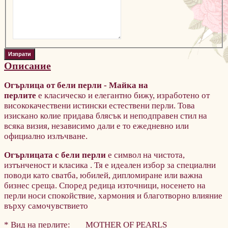
Описание
Огърлица от бели перли - Майка на
перлите
е
класическо и елегантно бижу, изработено от
висококачествени истински естествени перли. Това
изискано колие придава блясък и неподправен стил на
всяка визия, независимо дали е то ежедневно или
официално излъчване.
Огърлицата с бели перли
е символ на чистота,
изтънченост и класика
.
Тя е идеален избор за специални
поводи като сватба, юбилей, дипломиране или важна
бизнес среща. Според редица източници, носенето на
перли носи спокойствие, хармония и благотворно влияние
върху самочувствието
* Вид на перлите:
MOTHER OF PEARLS