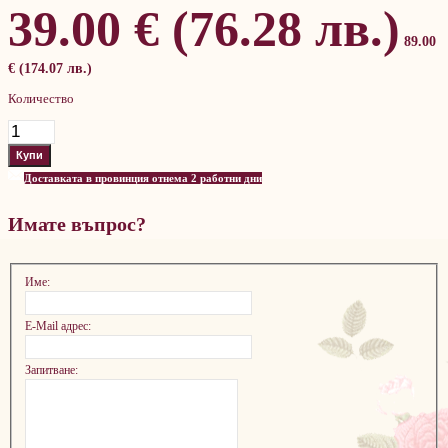
39.00 € (76.28 лв.)
89.00
€ (174.07 лв.)
Количество
Доставката в провинция отнема 2 работни дни
Имате въпрос?
Име:
E-Mail адрес:
Запитване: