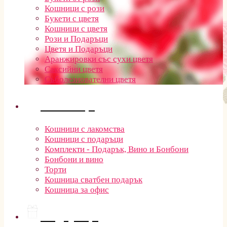
Кошници с рози
Букети с цветя
Кошници с цветя
Рози и Подаръци
Цветя и Подаръци
Аранжировки със сухи цветя
Саксийни цветя
Съболезнователни цветя
Кошници
Кошници с лакомства
Кошници с подаръци
Комплекти - Подарък, Вино и Бонбони
Бонбони и вино
Торти
Кошница сватбен подарък
Кошница за офис
Подаръци