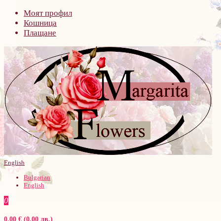
Моят профил
Кошница
Плащане
English
Bulgarian
English
0
0.00 € (0.00 лв.)