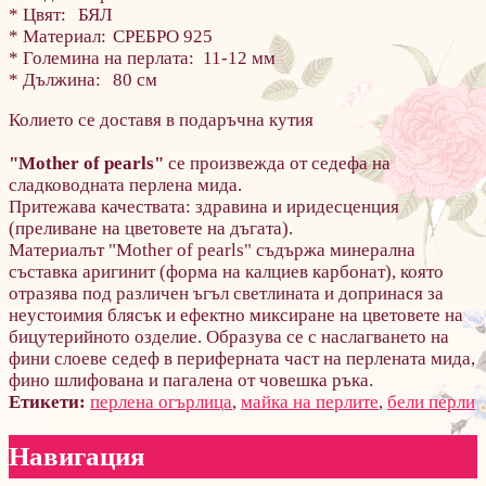
* Цвят:
БЯЛ
* Материал:
СРЕБРО 925
* Големина на перлата:
11-12 мм
* Дължина:
80 см
Колието се доставя в подаръчна кутия
"Mother of pearls"
се произвежда от седефа на
сладководната перлена мида.
Притежава качествата: здравина и иридесценция
(преливане на цветовете на дъгата).
Материалът "Mother of pearls" съдържа минерална
съставка аригинит (форма на калциев карбонат), която
отразява под различен ъгъл светлината и допринася за
неустоимия блясък и ефектно миксиране на цветовете на
бицутерийното озделие. Образува се с наслагването на
фини слоеве седеф в периферната част на перлената мида,
фино шлифована и пагалена от човешка ръка.
Етикети:
перлена огърлица
,
майка на перлите
,
бели перли
Навигация