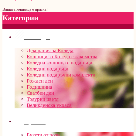
Вашата кошница е празна!
Категории
Поводи
Декорация за Коледа
Кошници за Коледа с лакомства
Коледна кошница с подаръци
Коледни подаръци
Коледни подаръчни комплекти
Рожден ден
Годишнина
Сватбен ден
Траурни цветя
Великденска украса
Цветя
Букети от рози