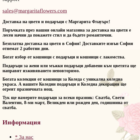
sales@margaritaflowers.com
Доставка на цветя и подаръци с Маргарита Флауърс!
Поръчката през нашия онлайн магазина за доставка на цветя е
лесен начин да покажете стил и да бъдете романтични.
Безплатна доставка на цветя в София! Доставките извън София
отнемат 2 работни дни.
Богат избор от кошници с подаръци и кошници с лакомства.
Подаръци за жени или мъжки подаръци добавени към цветята ще
направят изживяването неповторимо.
Богата колекция от кошници за Коледа с уникална коледна
украса. А нашите Коледни подаръци и Коледна декорация ще
огреят празничната нощ.
Тук ще намерите подаръци за всеки празник: Сватба, Свети
Валентин, 8-ми март, Великден или рожден ден, годишнина от
сватба.
Информация
* За нас