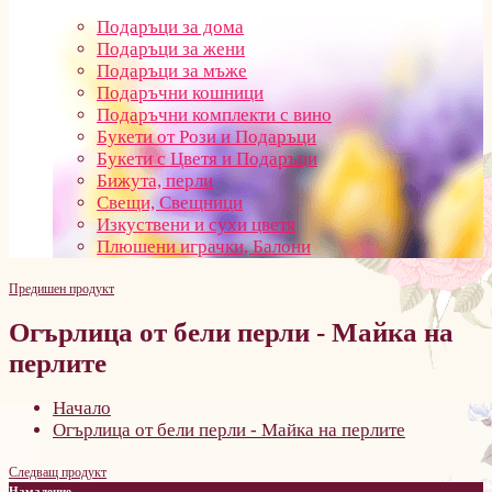
Подаръци за дома
Подаръци за жени
Подаръци за мъже
Подаръчни кошници
Подаръчни комплекти с вино
Букети от Рози и Подаръци
Букети с Цветя и Подаръци
Бижута, перли
Свещи, Свещници
Изкуствени и сухи цветя
Плюшени играчки, Балони
Предишен продукт
Огърлица от бели перли - Майка на
перлите
Начало
Огърлица от бели перли - Майка на перлите
Следващ продукт
Намаление