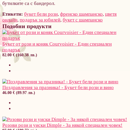
бутилките са с бандерол.
Етикети:
букет бели рози
,
френско шампанско
,
цветя
онлайн
,
подарък за юбилей
,
букет с шампанско
Подобни продукти
Букет от рози и коняк Courvoisier - Един специален
подарък
82.00 € (160.38 лв.)
Поздравления за празника! - Букет бели рози и вино
46.00 € (89.97 лв.)
Розови рози и уиски Dimple - За някой специален човек!