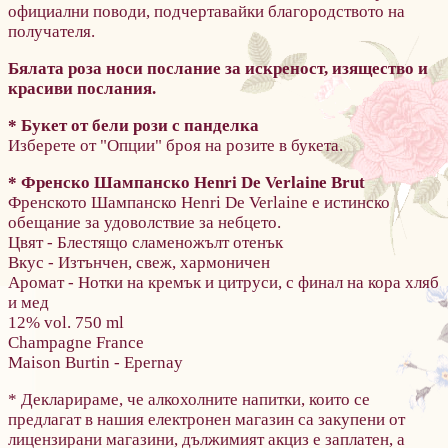
официални поводи, подчертавайки благородството на
получателя.
Бялата роза носи послание за искреност, изящество и
красиви послания.
* Букет от бели рози с панделка
Изберете от "Опции" броя на розите в букета.
* Френско Шампанско Henri De Verlaine Brut
Френското Шампанско Henri De Verlaine е истинско
обещание за удоволствие за небцето.
Цвят - Блестящо сламеножълт отенък
Вкус - Изтънчен, свеж, хармоничен
Аромат - Нотки на кремък и цитруси, с финал на кора хляб
и мед
12% vol. 750 ml
Champagne France
Maison Burtin - Epernay
* Декларираме, че алкохолните напитки, които се
предлагат в нашия електронен магазин са закупени от
лицензирани магазини, дължимият акциз е заплатен, а