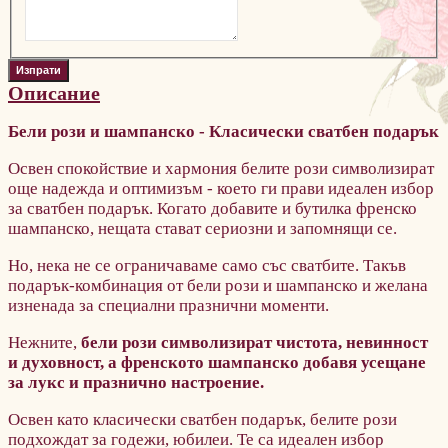
Описание
Бели рози и шампанско - Класически сватбен подарък
Освен спокойствие и хармония белите рози символизират
още надeжда и оптимизъм - което ги прави идеален избор
за сватбен подарък. Когато добавите и бутилка френско
шампанско, нещата стават сериозни и запомнящи се.
Но, нека не се ограничаваме само със сватбите. Такъв
подарък-комбинация от бели рози и шампанско и желана
изненада
за специални празнични моменти.
Нежните,
бели рози символизират чистота, невинност
и духовност, а френското шампанско добавя усещане
за лукс и празнично настроение.
Освен като класически сватбен подарък, белите рози
подхождат за годежи, юбилеи. Те са идеален избор