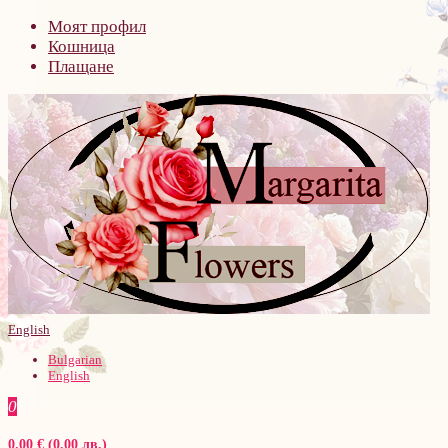
Моят профил
Кошница
Плащане
English
Bulgarian
English
0
0.00 € (0.00 лв.)