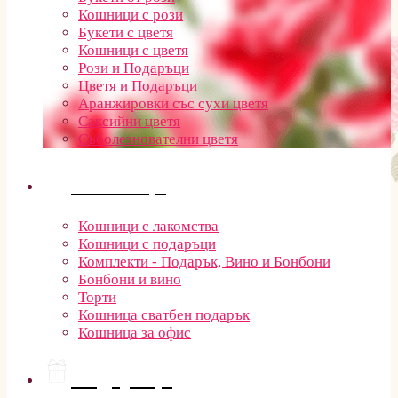
Кошници с рози
Букети с цветя
Кошници с цветя
Рози и Подаръци
Цветя и Подаръци
Аранжировки със сухи цветя
Саксийни цветя
Съболезнователни цветя
Кошници
Кошници с лакомства
Кошници с подаръци
Комплекти - Подарък, Вино и Бонбони
Бонбони и вино
Торти
Кошница сватбен подарък
Кошница за офис
Подаръци