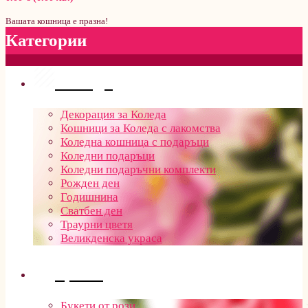
Вашата кошница е празна!
Категории
Поводи
Декорация за Коледа
Кошници за Коледа с лакомства
Коледна кошница с подаръци
Коледни подаръци
Коледни подаръчни комплекти
Рожден ден
Годишнина
Сватбен ден
Траурни цветя
Великденска украса
Цветя
Букети от рози