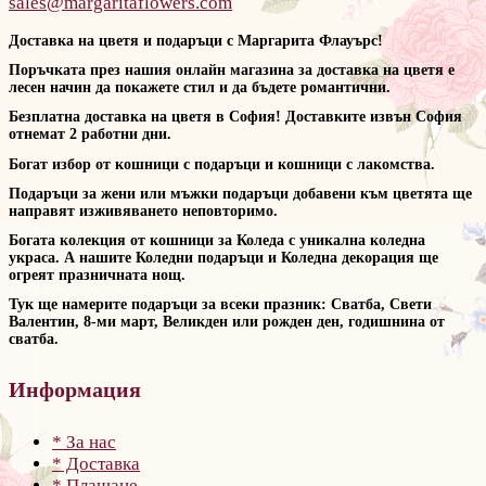
sales@margaritaflowers.com
Доставка на цветя и подаръци с Маргарита Флауърс!
Поръчката през нашия онлайн магазина за доставка на цветя е
лесен начин да покажете стил и да бъдете романтични.
Безплатна доставка на цветя в София! Доставките извън София
отнемат 2 работни дни.
Богат избор от кошници с подаръци и кошници с лакомства.
Подаръци за жени или мъжки подаръци добавени към цветята ще
направят изживяването неповторимо.
Богата колекция от кошници за Коледа с уникална коледна
украса. А нашите Коледни подаръци и Коледна декорация ще
огреят празничната нощ.
Тук ще намерите подаръци за всеки празник: Сватба, Свети
Валентин, 8-ми март, Великден или рожден ден, годишнина от
сватба.
Информация
* За нас
* Доставка
* Плащане