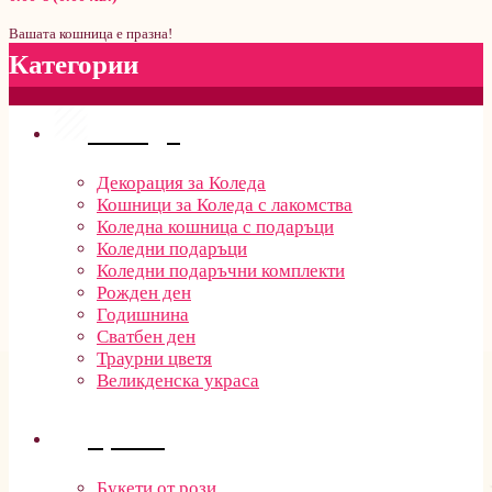
Вашата кошница е празна!
Категории
Поводи
Декорация за Коледа
Кошници за Коледа с лакомства
Коледна кошница с подаръци
Коледни подаръци
Коледни подаръчни комплекти
Рожден ден
Годишнина
Сватбен ден
Траурни цветя
Великденска украса
Цветя
Букети от рози