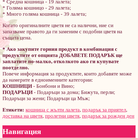
* Средна кошница - 19 лалета;
* Голяма кошницо - 29 лалета;
* Много голяма кошница - 39 лалета;
Когато оригиналните цветя не са налични, ние си
запазваме правото да ги заменим с подобни цветя на
същата цена.
* Ако закупите горния продукт в комбинация с
продуктите от опцията ДОБАВЕТЕ ПОДАРЪК ще
заплатите по-малко, отколкото ако ги купувате
поотделно.
Повече информация за продуктите, които добавяте може
да намерите в едноименните категории:
КОШНИЦИ
- Бонбони и Вино;
ПОДАРЪЦИ
- Подаръци за дома; Бижута, перли;
Подаръци за жени; Подаръци ца Мъж;
Етикети:
кошница с жълти лалета
,
подарък за приятел
,
доставка на цветя
,
пролетни цветя
,
подарък за рожден ден
Навигация