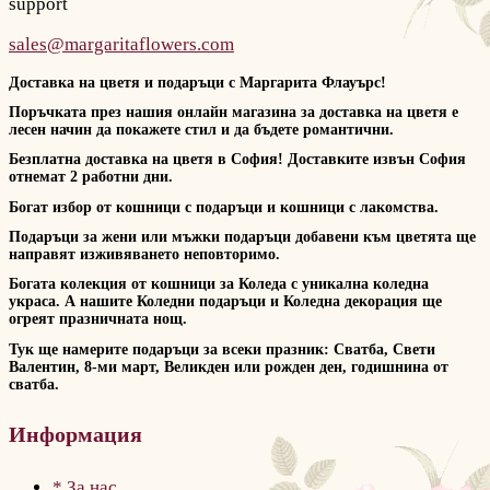
support
sales@margaritaflowers.com
Доставка на цветя и подаръци с Маргарита Флауърс!
Поръчката през нашия онлайн магазина за доставка на цветя е
лесен начин да покажете стил и да бъдете романтични.
Безплатна доставка на цветя в София! Доставките извън София
отнемат 2 работни дни.
Богат избор от кошници с подаръци и кошници с лакомства.
Подаръци за жени или мъжки подаръци добавени към цветята ще
направят изживяването неповторимо.
Богата колекция от кошници за Коледа с уникална коледна
украса. А нашите Коледни подаръци и Коледна декорация ще
огреят празничната нощ.
Тук ще намерите подаръци за всеки празник: Сватба, Свети
Валентин, 8-ми март, Великден или рожден ден, годишнина от
сватба.
Информация
* За нас