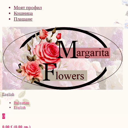
Моят профил
Кошница
Плащане
English
Bulgarian
English
0
0.00 € (0.00 лв.)