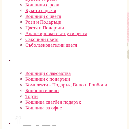
Кошници с рози
Букети с цветя
Кошници с цветя
Рози и Подаръци
Цветя и Подаръци
Аранжировки със сухи цветя
Саксийни цветя
Съболезнователни цветя
Кошници
Кошници с лакомства
Кошници с подаръци
Комплекти - Подарък, Вино и Бонбони
Бонбони и вино
Торти
Кошница сватбен подарък
Кошница за офис
Подаръци