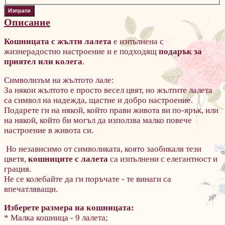
Описание
Кошницата с жълти лалета
е изпълнена с
жизнерадостно настроение и е подходящ
подарък за
приятел или колега
.
Символизъм на жълтото лале:
За някои жълтото е просто весел цвят, но жълтите лалета
са символ на надежда, щастие и добро настроение.
Подарете ги на някой, който прави живота ви по-ярък, или
на някой, който би могъл да използва малко повече
настроение в живота си.
Но независимо от символиката, която заобикаля тези
цветя,
кошниците с лалета
са изпълнени с елегантност и
грация.
Не се колебайте да ги поръчате - те винаги са
впечатляващи.
Изберете размера на кошницата:
* Малка кошница - 9 лалета;