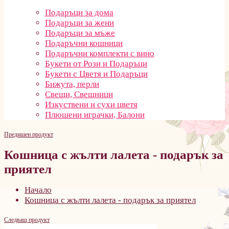
Подаръци за дома
Подаръци за жени
Подаръци за мъже
Подаръчни кошници
Подаръчни комплекти с вино
Букети от Рози и Подаръци
Букети с Цветя и Подаръци
Бижута, перли
Свещи, Свещници
Изкуствени и сухи цветя
Плюшени играчки, Балони
Предишен продукт
Кошница с жълти лалета - подарък за
приятел
Начало
Кошница с жълти лалета - подарък за приятел
Следващ продукт