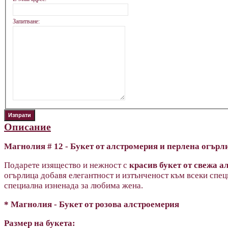
Запитване:
Описание
Магнолия # 12 - Букет от алстромерия и перлена огърл
Подарете изящество и нежност с
красив букет от свежа а
огърлица добавя елегантност и изтънченост към всеки спе
специална изненада за любима жена.
*
Магнолия
- Букет от розова алстроемерия
Размер на букета: