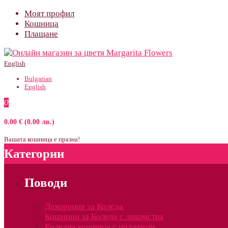
Моят профил
Кошница
Плащане
English
Bulgarian
English
0
0.00 € (0.00 лв.)
Вашата кошница е празна!
Категории
Поводи
Декорация за Коледа
Кошници за Коледа с лакомства
Коледна кошница с подаръци