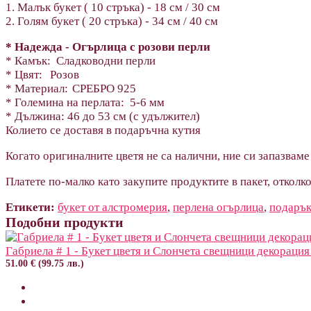
1. Малък букет ( 10 стръка) - 18 см / 30 cм
2. Голям букет ( 20 стръка) - 34 см / 40 cм
* Надежда - Огърлица с розови перли
* Камък: Сладководни перли
* Цвят:
Розов
* Материал:
СРЕБРО 925
* Големина на перлата:
5-6 мм
* Дължина: 46 до 53 см (с удължител)
Колието се доставя в подаръчна кутия
Когато оригиналните цветя не са налични, ние си запазвам
Платете по-малко като закупите продуктите в пакет, отколк
Етикети:
букет от алстромерия
,
перлена огърлица
,
подарък
Подобни продукти
Габриела # 1 - Букет цветя и Слончета свещници декорация
51.00 € (99.75 лв.)