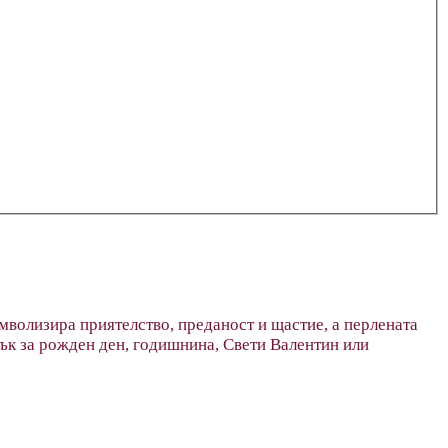
волизира приятелство, преданост и щастие, а перлената
ък за рожден ден, годишнина, Свети Валентин или