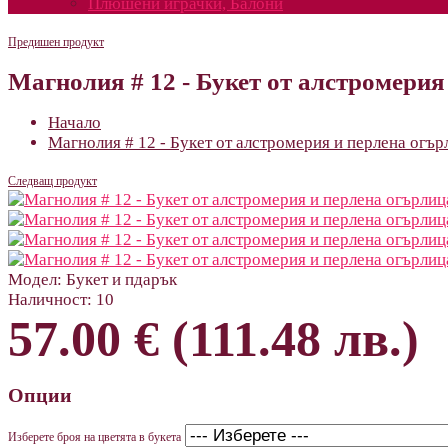
Плюшени играчки, Балони
Предишен продукт
Магнолия # 12 - Букет от алстромерия
Начало
Магнолия # 12 - Букет от алстромерия и перлена огър
Следващ продукт
Модел:
Букет и пдарък
Наличност:
10
57.00 € (111.48 лв.)
Опции
Изберете броя на цветята в букета