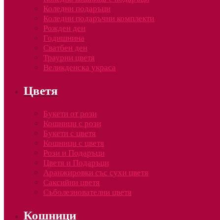
Коледни подаръци
Коледни подаръчни комплекти
Рожден ден
Годишнина
Сватбен ден
Траурни цветя
Великденска украса
Цветя
Букети от рози
Кошници с рози
Букети с цветя
Кошници с цветя
Рози и Подаръци
Цветя и Подаръци
Аранжировки със сухи цветя
Саксийни цветя
Съболезнователни цветя
Кошници