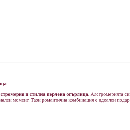
ица
лстромерия и стилна перлена огърлица.
Алстромерията сим
циален момент. Тази романтична комбинация е идеален подар