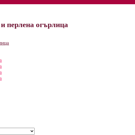
 и перлена огърлица
лица