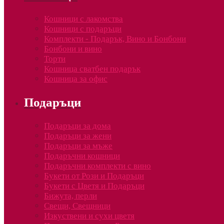
Кошници с лакомства
Кошници с подаръци
Комплекти - Подарък, Вино и Бонбони
Бонбони и вино
Торти
Кошница сватбен подарък
Кошница за офис
Подаръци
Подаръци за дома
Подаръци за жени
Подаръци за мъже
Подаръчни кошници
Подаръчни комплекти с вино
Букети от Рози и Подаръци
Букети с Цветя и Подаръци
Бижута, перли
Свещи, Свещници
Изкуствени и сухи цветя