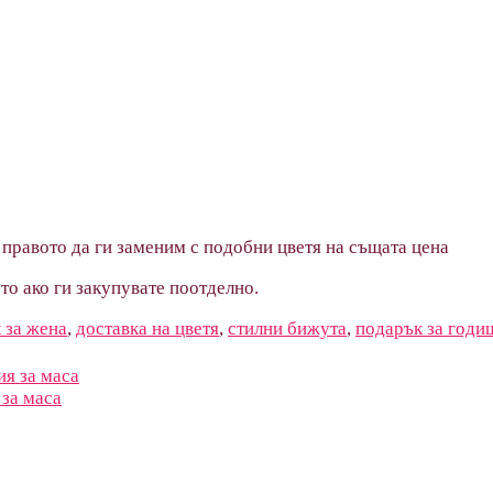
е правото да ги заменим с подобни цветя на същата цена
ото ако ги закупувате поотделно.
 за жена
,
доставка на цветя
,
стилни бижута
,
подарък за годи
 за маса