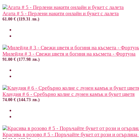
Агата # 5 - Перлени накити онлайн и букет с лалета
61.00 € (119.31 лв.)
Милейди # 3 - Свежи цветя и богиня на късмета - Фортуна
91.00 € (177.98 лв.)
Клаудия # 6 - Сребърно колие с лунен камък и букет цветя
74.00 € (144.73 лв.)
Красива в розово # 5 - Поръчайте букет от рози и огърлица