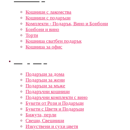
Кошници с лакомства
Кошници с подаръци
Комплекти - Подарък, Вино и Бонбони
Бонбони и вино
Торти
Кошница сватбен подарък
Кошница за офис
Подаръци
Подаръци за дома
Подаръци за жени
Подаръци за мъже
Подаръчни кошници
Подаръчни комплекти с вино
Букети от Рози и Подаръци
Букети с Цветя и Подаръци
Бижута, перли
Свещи, Свещници
Изкуствени и сухи цветя