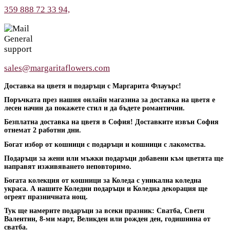
359 888 72 33 94,
General
support
sales@margaritaflowers.com
Доставка на цветя и подаръци с Маргарита Флауърс!
Поръчката през нашия онлайн магазина за доставка на цветя е
лесен начин да покажете стил и да бъдете романтични.
Безплатна доставка на цветя в София! Доставките извън София
отнемат 2 работни дни.
Богат избор от кошници с подаръци и кошници с лакомства.
Подаръци за жени или мъжки подаръци добавени към цветята ще
направят изживяването неповторимо.
Богата колекция от кошници за Коледа с уникална коледна
украса. А нашите Коледни подаръци и Коледна декорация ще
огреят празничната нощ.
Тук ще намерите подаръци за всеки празник: Сватба, Свети
Валентин, 8-ми март, Великден или рожден ден, годишнина от
сватба.