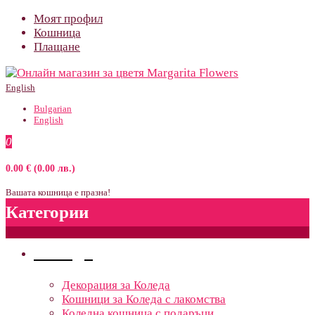
Моят профил
Кошница
Плащане
English
Bulgarian
English
0
0.00 € (0.00 лв.)
Вашата кошница е празна!
Категории
Поводи
Декорация за Коледа
Кошници за Коледа с лакомства
Коледна кошница с подаръци