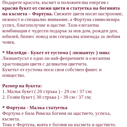
Подарете красота, късмет и положителна енергия с
красив букет от свежи цветя и статуетка на богинята
на късмета – Фортуна.
Свежите цветя носят настроение,
нежност и специално внимание, а Фортуна символизира
успех, благополучие и щастие. Тази елегантна
комбинация е чудесен подарък за нов дом, рожден ден,
юбилей, бизнес повод или специална изненада за любим
човек.
* Милейди - Букет от eустома ( лизиантус ) микс
Лизиантусът е едно он най-фееричните и елегантни
храстовидни цветя с деликатни цветчета.
Букетът от еустома носи своя собствен финес и
изящество.
Размер на букета:
1. Малък букет ( 20 стръка ) - 29 см / 37 см;
2. Голям букет ( 30 стръка ) - 39 см / 37 см;
* Фортуна - Малка статуетка
Фортуна е била Римска богиня на щастието, успеха,
късмета.
Това е Фортуна, коята е богиня на късмета и щастието.