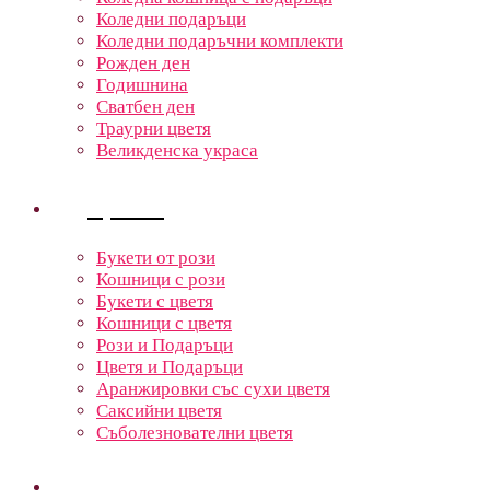
Коледни подаръци
Коледни подаръчни комплекти
Рожден ден
Годишнина
Сватбен ден
Траурни цветя
Великденска украса
Цветя
Букети от рози
Кошници с рози
Букети с цветя
Кошници с цветя
Рози и Подаръци
Цветя и Подаръци
Аранжировки със сухи цветя
Саксийни цветя
Съболезнователни цветя
Кошници