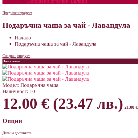
Плюшени играчки, Балони
Предишен продукт
Подаръчна чаша за чай - Лавандула
Начало
Подаръчна чаша за чай - Лавандула
Следващ продукт
Намаление
Модел:
Подаръчна чаша
Наличност:
10
12.00 € (23.47 лв.)
21.00 €
Опции
Дата на доставката