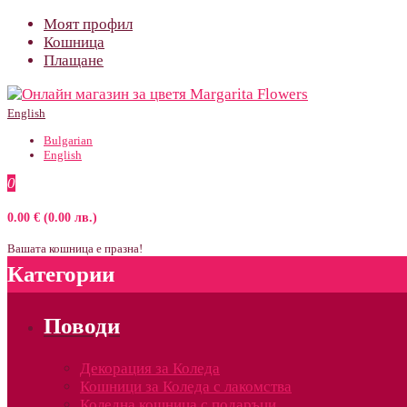
Моят профил
Кошница
Плащане
English
Bulgarian
English
0
0.00 € (0.00 лв.)
Вашата кошница е празна!
Категории
Поводи
Декорация за Коледа
Кошници за Коледа с лакомства
Коледна кошница с подаръци