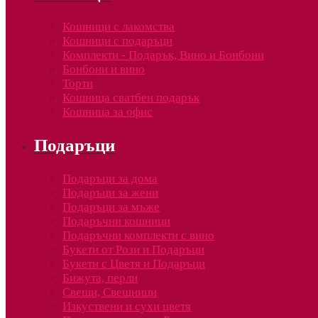
Кошници с лакомства
Кошници с подаръци
Комплекти - Подарък, Вино и Бонбони
Бонбони и вино
Торти
Кошница сватбен подарък
Кошница за офис
Подаръци
Подаръци за дома
Подаръци за жени
Подаръци за мъже
Подаръчни кошници
Подаръчни комплекти с вино
Букети от Рози и Подаръци
Букети с Цветя и Подаръци
Бижута, перли
Свещи, Свещници
Изкуствени и сухи цветя