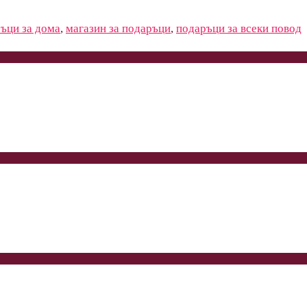
ъци за дома
,
магазин за подаръци
,
подаръци за всеки повод