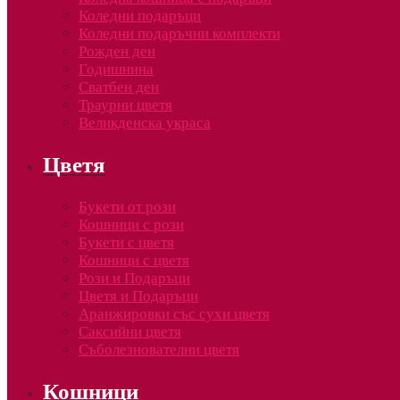
Коледни подаръци
Коледни подаръчни комплекти
Рожден ден
Годишнина
Сватбен ден
Траурни цветя
Великденска украса
Цветя
Букети от рози
Кошници с рози
Букети с цветя
Кошници с цветя
Рози и Подаръци
Цветя и Подаръци
Аранжировки със сухи цветя
Саксийни цветя
Съболезнователни цветя
Кошници