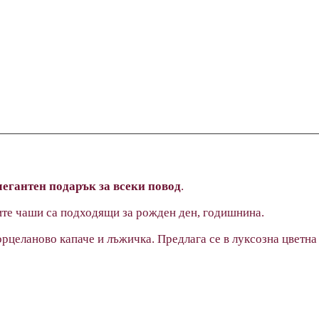
егантен подарък за всеки повод
.
ните чаши са подходящи за рожден ден, годишнина.
рцеланово капаче и лъжичка. Предлага се в луксозна цветна 