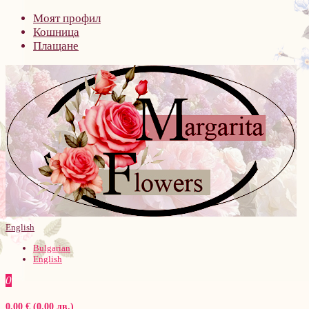
Моят профил
Кошница
Плащане
English
Bulgarian
English
0
0.00 € (0.00 лв.)