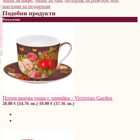
чаша за кафе
,
чаша за чай
,
подарък за рожден ден
,
магазин за подаръци
Подобни продукти
Намаление
Порцеланова чаша с чинийка - Victorian Garden
28.00 € (54.76 лв.)
19.00 € (37.16 лв.)