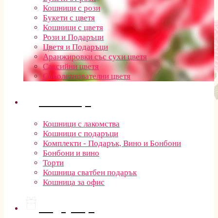
Кошници с рози
Букети с цветя
Кошници с цветя
Рози и Подаръци
Цветя и Подаръци
Аранжировки със сухи цветя
Саксийни цветя
Съболезнователни цветя
Кошници
Кошници с лакомства
Кошници с подаръци
Комплекти - Подарък, Вино и Бонбони
Бонбони и вино
Торти
Кошница сватбен подарък
Кошница за офис
Подаръци