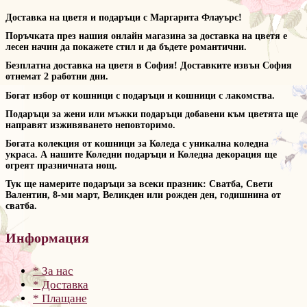
Доставка на цветя и подаръци с Маргарита Флауърс!
Поръчката през нашия онлайн магазина за доставка на цветя е
лесен начин да покажете стил и да бъдете романтични.
Безплатна доставка на цветя в София! Доставките извън София
отнемат 2 работни дни.
Богат избор от кошници с подаръци и кошници с лакомства.
Подаръци за жени или мъжки подаръци добавени към цветята ще
направят изживяването неповторимо.
Богата колекция от кошници за Коледа с уникална коледна
украса. А нашите Коледни подаръци и Коледна декорация ще
огреят празничната нощ.
Тук ще намерите подаръци за всеки празник: Сватба, Свети
Валентин, 8-ми март, Великден или рожден ден, годишнина от
сватба.
Информация
* За нас
* Доставка
* Плащане