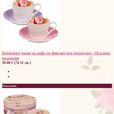
Комплект чаши за кафе от фин костен порцелан - Перлена
колекция
38.00 € (74.32 лв.)
Намаление