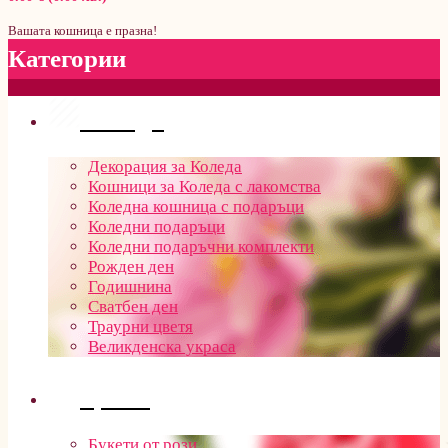
Вашата кошница е празна!
Категории
Поводи
Декорация за Коледа
Кошници за Коледа с лакомства
Коледна кошница с подаръци
Коледни подаръци
Коледни подаръчни комплекти
Рожден ден
Годишнина
Сватбен ден
Траурни цветя
Великденска украса
Цветя
Букети от рози