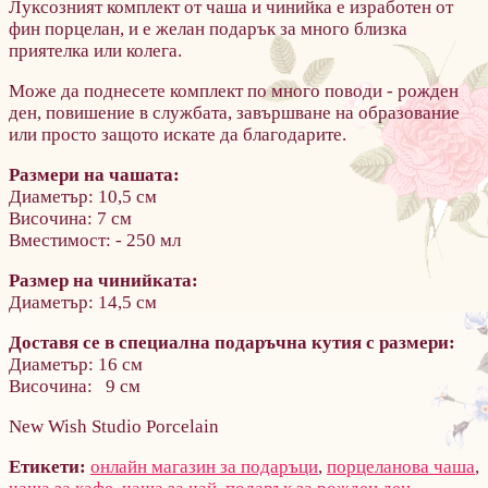
Луксозният комплект от чаша и чинийка е изработен от
фин порцелан, и е желан подарък за много близка
приятелка или колега.
Може да поднесете комплект по много поводи - рожден
ден, повишение в службата, завършване на образование
или просто защото искате да благодарите.
Размери на чашата:
Диаметър: 10,5 см
Височина: 7 см
Вместимост: - 250 мл
Размер на чинийката:
Диаметър: 14,5 см
Доставя се в специална подаръчна кутия с размери:
Диаметър: 16 см
Височина: 9 см
New Wish Studio Porcelain
Етикети:
онлайн магазин за подаръци
,
порцеланова чаша
,