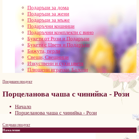
Подаръци за дома
Подаръци за жени
Подаръци за мъже
Подаръчни кошници
Подаръчни комплекти с вино
Букети от Рози и Подаръци
Букети с Цветя и Подаръци
Бижута, перли
Свещи, Свещници
Изкуствени и сухи цветя
Плюшени играчки, Балони
Предишен продукт
Порцеланова чаша с чинийка - Рози
Начало
Порцеланова чаша с чинийка - Рози
Следващ продукт
Намаление