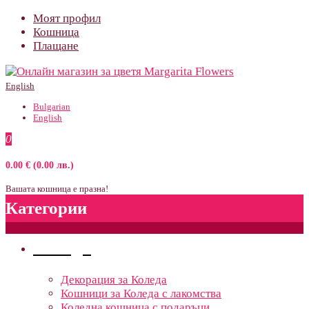
Моят профил
Кошница
Плащане
English
Bulgarian
English
0
0.00 € (0.00 лв.)
Вашата кошница е празна!
Категории
Поводи
Декорация за Коледа
Кошници за Коледа с лакомства
Коледна кошница с подаръци