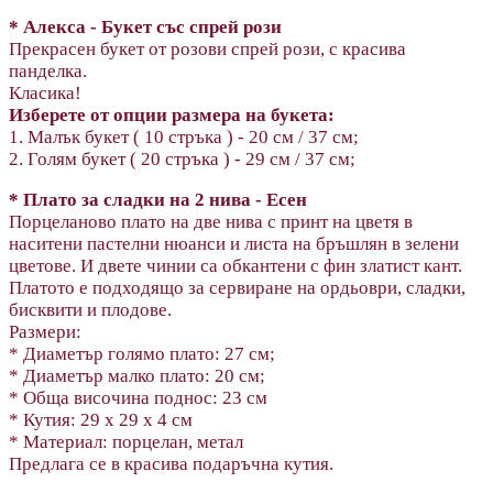
*
Алекса - Букет със
спрей рози
Прекрасен букет от розови спрей рози, с красива
панделка.
Класика!
Изберете от опции размера на букета:
1. Малък букет ( 10 стръка ) - 20 см / 37 см;
2. Голям букет ( 20 стръка ) - 29 см / 37 см;
*
Плато за сладки на 2 нива - Есен
Порцеланово плато на две нива с принт на цветя в
наситени пастелни нюанси и листа на бръшлян в зелени
цветове. И двете чинии са обкантени с фин златист кант.
Платото е подходящо за сервиране на ордьоври, сладки,
бисквити и плодове.
Размери:
* Диаметър голямо плато: 27 см;
* Диаметър малко плато: 20 см;
* Обща височина поднос: 23 см
* Кутия: 29 х 29 х 4 см
* Материал: порцелан, метал
Предлага се в красива подаръчна кутия.