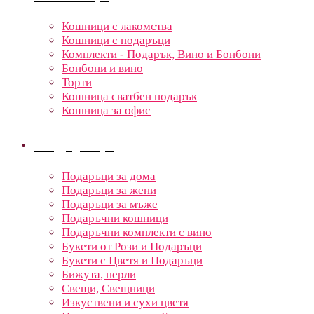
Кошници с лакомства
Кошници с подаръци
Комплекти - Подарък, Вино и Бонбони
Бонбони и вино
Торти
Кошница сватбен подарък
Кошница за офис
Подаръци
Подаръци за дома
Подаръци за жени
Подаръци за мъже
Подаръчни кошници
Подаръчни комплекти с вино
Букети от Рози и Подаръци
Букети с Цветя и Подаръци
Бижута, перли
Свещи, Свещници
Изкуствени и сухи цветя