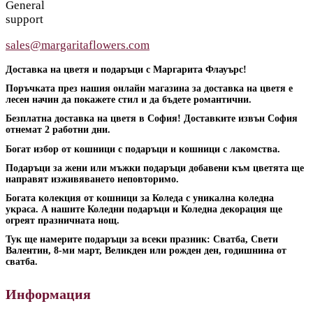
General
support
sales@margaritaflowers.com
Доставка на цветя и подаръци с Маргарита Флауърс!
Поръчката през нашия онлайн магазина за доставка на цветя е
лесен начин да покажете стил и да бъдете романтични.
Безплатна доставка на цветя в София! Доставките извън София
отнемат 2 работни дни.
Богат избор от кошници с подаръци и кошници с лакомства.
Подаръци за жени или мъжки подаръци добавени към цветята ще
направят изживяването неповторимо.
Богата колекция от кошници за Коледа с уникална коледна
украса. А нашите Коледни подаръци и Коледна декорация ще
огреят празничната нощ.
Тук ще намерите подаръци за всеки празник: Сватба, Свети
Валентин, 8-ми март, Великден или рожден ден, годишнина от
сватба.
Информация