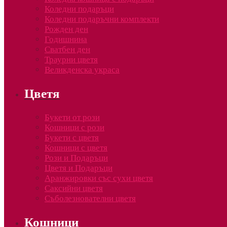
Коледни подаръци
Коледни подаръчни комплекти
Рожден ден
Годишнина
Сватбен ден
Траурни цветя
Великденска украса
Цветя
Букети от рози
Кошници с рози
Букети с цветя
Кошници с цветя
Рози и Подаръци
Цветя и Подаръци
Аранжировки със сухи цветя
Саксийни цветя
Съболезнователни цветя
Кошници