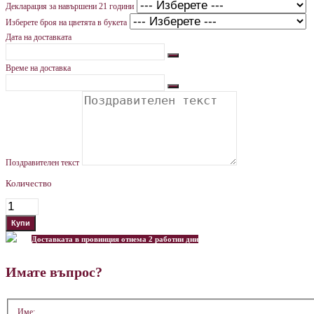
Декларация за навършени 21 години
Изберете броя на цветята в букета
Дата на доставката
Време на доставка
Поздравителен текст
Количество
Доставката в провинция отнема 2 работни дни
Имате въпрос?
Име: