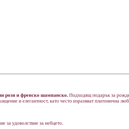
жни рози и френско шампанско.
Подходящ подарък за рожден
хищение и елегантност, като често изразяват платонична люб
е за удоволствие за небцето.