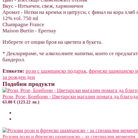
Вкус - Изтънчен, свеж, хармоничен
Аромат - Нотки на кремък и цитруси, с финал на кора хляб 
12% vol. 750 ml
Champagne France
Maison Burtin - Epernay
Изберете от опции броя на цветята в букета.
* Декларираме, че алкохолните напитки, които се предлагат
бандерол.
Етикети:
рози с шампанско подарък
,
френско шампанско и
за рожден ден
Подобни продукти
Рози, Розе, Бонбони - Цветарски магазин помага да благод
63.00 € (123.22 лв.)
Розови рози и френско шампанско - за специални моменти