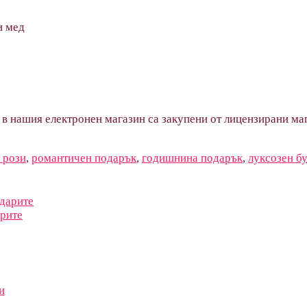
и мед
 в нашия електронен магазин са закупени от лицензирани маг
 рози
,
романтичен подарък
,
годишнина подарък
,
луксозен бу
арите