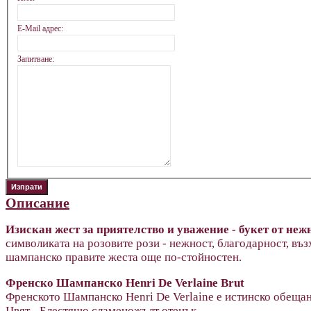
E-Mail адрес:
Запитване:
Описание
Изискан жест за приятелство и уважение - букет от не
символиката на розовите рози - нежност, благодарност, въз
шампанско правите жеста още по-стойностен.
Френско Шампанско Henri De Verlaine Brut
Френското Шампанско Henri De Verlaine е истинско обещани
Цвят - Блестящо сламеножълт отенък