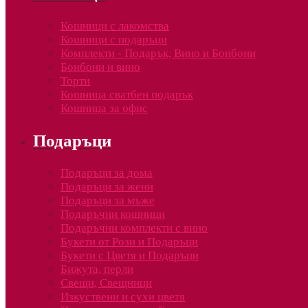
Кошници с лакомства
Кошници с подаръци
Комплекти - Подарък, Вино и Бонбони
Бонбони и вино
Торти
Кошница сватбен подарък
Кошница за офис
Подаръци
Подаръци за дома
Подаръци за жени
Подаръци за мъже
Подаръчни кошници
Подаръчни комплекти с вино
Букети от Рози и Подаръци
Букети с Цветя и Подаръци
Бижута, перли
Свещи, Свещници
Изкуствени и сухи цветя