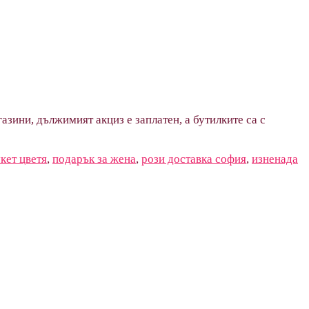
азини, дължимият акциз е заплатен, а бутилките са с
кет цветя
,
подарък за жена
,
рози доставка софия
,
изненада