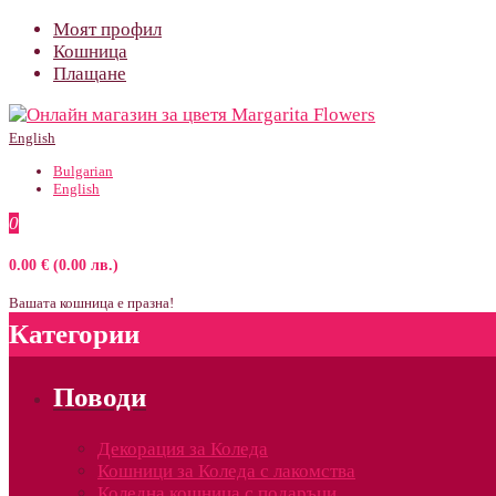
Моят профил
Кошница
Плащане
English
Bulgarian
English
0
0.00 € (0.00 лв.)
Вашата кошница е празна!
Категории
Поводи
Декорация за Коледа
Кошници за Коледа с лакомства
Коледна кошница с подаръци