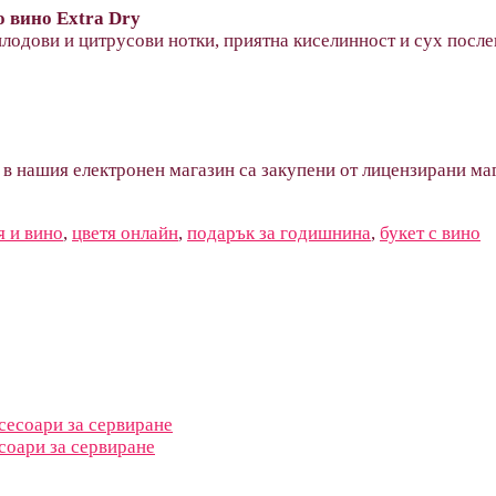
о вино Extra Dry
плодови и цитрусови нотки, приятна киселинност и сух посл
 в нашия електронен магазин са закупени от лицензирани маг
я и вино
,
цветя онлайн
,
подарък за годишнина
,
букет с вино
есоари за сервиране