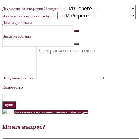
Декларация за навършени 21 години
Изберете броя на цветята в букета
Дата на доставката
Време на доставка
Поздравителен текст
Количество
Доставката в провинция отнема 2 работни дни
Имате въпрос?