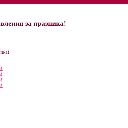
авления за празника!
ника!