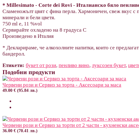
* Millesimato - Corte dei Rovi - Италианско бяло пенлив
Сламеножълт цвят с фина перла. Хармоничен, свеж вкус с 
минерали и бели цветя.
750 ml e, 11 %vol
Сервирайте охладено на 8 градуса С
Произведено в Италия
* Декларираме, че алкохолните напитки, които се предлагат
бандерол.
Етикети:
букет от рози
,
пенливо вино
,
луксозен букет
,
цвет
Подобни продукти
Червени рози и Сервиз за торта - Аксесоари за маса
49.00 € (95.84 лв.)
Червени рози и Сервиз за торти от 2 части - кухненски акс
36.00 € (70.41 лв.)