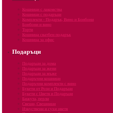
Кошници с лакомства
Кошници с подаръци
Комплекти - Подарък, Вино и Бонбони
Бонбони и вино
Торти
Кошница сватбен подарък
Кошница за офис
Подаръци
Подаръци за дома
Подаръци за жени
Подаръци за мъже
Подаръчни кошници
Подаръчни комплекти с вино
Букети от Рози и Подаръци
Букети с Цветя и Подаръци
Бижута, перли
Свещи, Свещници
Изкуствени и сухи цветя