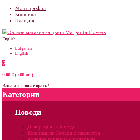
Моят профил
Кошница
Плащане
English
Bulgarian
English
0
0.00 € (0.00 лв.)
Вашата кошница е празна!
Категории
Поводи
Декорация за Коледа
Кошници за Коледа с лакомства
Коледна кошница с подаръци