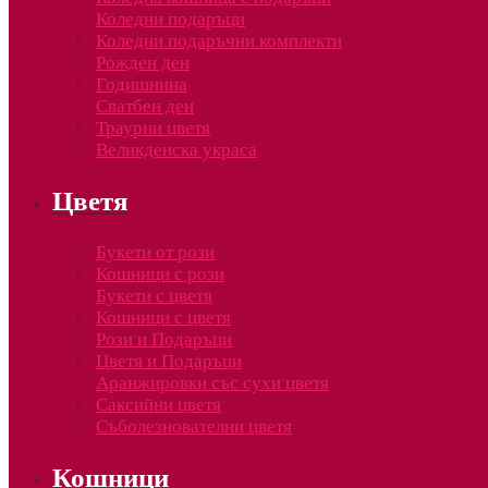
Коледни подаръци
Коледни подаръчни комплекти
Рожден ден
Годишнина
Сватбен ден
Траурни цветя
Великденска украса
Цветя
Букети от рози
Кошници с рози
Букети с цветя
Кошници с цветя
Рози и Подаръци
Цветя и Подаръци
Аранжировки със сухи цветя
Саксийни цветя
Съболезнователни цветя
Кошници