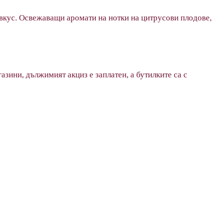
евкус. Освежаващи аромати на нотки на цитрусови плодове,
азини, дължимият акциз е заплатен, а бутилките са с