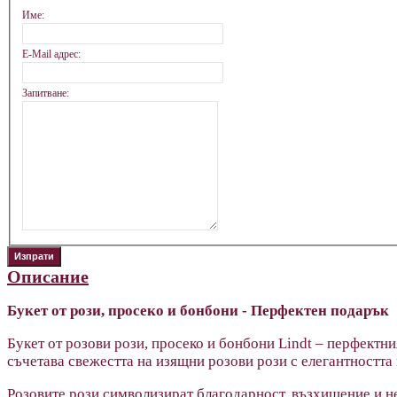
Име:
E-Mail адрес:
Запитване:
Описание
Букет от рози, просеко и бонбони - Перфектен подарък
Букет от розови рози, просеко и бонбони Lindt – перфектн
съчетава свежестта на изящни розови рози с елегантността
Розовите рози символизират благодарност, възхищение и не