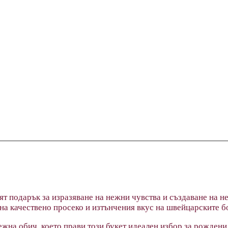
ият подарък за изразяване на нежни чувства и създаване на
 на качествено просеко и изтънчения вкус на швейцарските б
жна обич, което прави този букет идеален избор за рождени