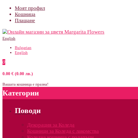
Моят профил
Кошница
Плащане
English
Bulgarian
English
0
0.00 € (0.00 лв.)
Вашата кошница е празна!
Категории
Поводи
Декорация за Коледа
Кошници за Коледа с лакомства
Коледна кошница с подаръци