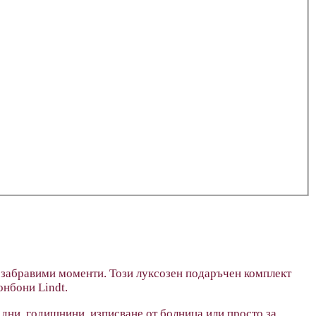
 незабравими моменти. Този луксозен подаръчен комплект
онбони Lindt.
 дни, годишнини, изписване от болница или просто за