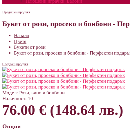
Плюшени играчки, Балони
Предишен продукт
Букет от рози, просеко и бонбони - П
Начало
Цветя
Букети от рози
Букет от рози, просеко и бонбони - Перфектен подаръ
Следващ продукт
Модел:
Рози, вино и бонбони
Наличност:
10
76.00 € (148.64 лв.)
Опции