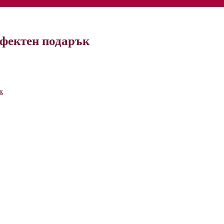
ерфектен подарък
к