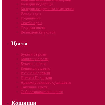
Коледни подаръци
Коледни подаръчни комплекти
Рожден ден
Годишнина
Сватбен ден
Траурни цветя
Великденска украса
Цветя
Букети от рози
Кошници с рози
Букети с цветя
Кошници с цветя
Рози и Подаръци
Цветя и Подаръци
Аранжировки със сухи цветя
Саксийни цветя
Съболезнователни цветя
Кошници