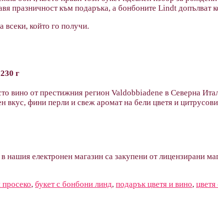
вя празничност към подаръка, а бонбоните Lindt допълват к
а всеки, който го получи.
230 г
то вино от престижния регион Valdobbiadene в Северна Итал
тен вкус, фини перли и свеж аромат на бели цветя и цитрусови
 в нашия електронен магазин са закупени от лицензирани маг
и просеко
,
букет с бонбони линд
,
подарък цветя и вино
,
цветя