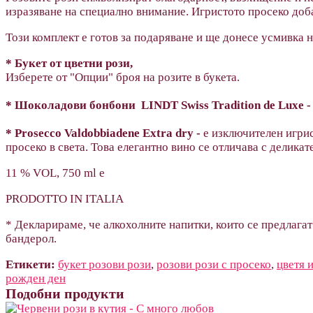
изразяване на специално внимание. Игристото просеко доба
Този комплект е готов за подаряване и ще донесе усмивка н
* Букет от цветни рози,
Изберете от "Опции" броя на розите в букета.
* Шоколадови бонбони LINDT Swiss Tradition de Luxe - 
* Prosecco Valdobbiadene Extra dry -
е изключителен игрис
просеко в света. Това елегантно вино се отличава с делика
11 % VOL, 750 ml e
PRODOTTO IN ITALIA
* Декларираме, че алкохолните напитки, които се предлагат
бандерол.
Етикети:
букет розови рози
,
розови рози с просеко
,
цветя 
рожден ден
Подобни продукти