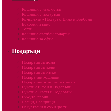
Кошници с лакомства
Кошници с подаръци
Комплекти - Подарък, Вино и Бонбони
Бонбони и вино
Торти
Кошница сватбен подарък
Кошница за офис
Подаръци
Подаръци за дома
Подаръци за жени
Подаръци за мъже
Подаръчни кошници
Подаръчни комплекти с вино
Букети от Рози и Подаръци
Букети с Цветя и Подаръци
Бижута, перли
Свещи, Свещници
Изкуствени и сухи цветя