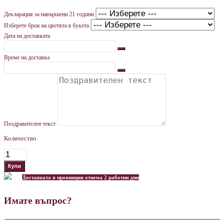
Декларация за навършени 21 години
Изберете броя на цветята в букета
Дата на доставката
Време на доставка
Поздравителен текст
Количество
Доставката в провинция отнема 2 работни дни
Имате въпрос?