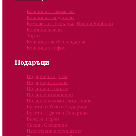
Кошници с лакомства
Кошници с подаръци
Комплекти - Подарък, Вино и Бонбони
Бонбони и вино
Торти
Кошница сватбен подарък
Кошница за офис
Подаръци
Подаръци за дома
Подаръци за жени
Подаръци за мъже
Подаръчни кошници
Подаръчни комплекти с вино
Букети от Рози и Подаръци
Букети с Цветя и Подаръци
Бижута, перли
Свещи, Свещници
Изкуствени и сухи цветя