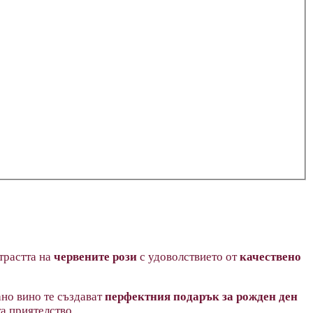
трастта на
червените рози
с удоволствието от
качествено
ано вино те създават
перфектния подарък за рожден ден
а приятелство.