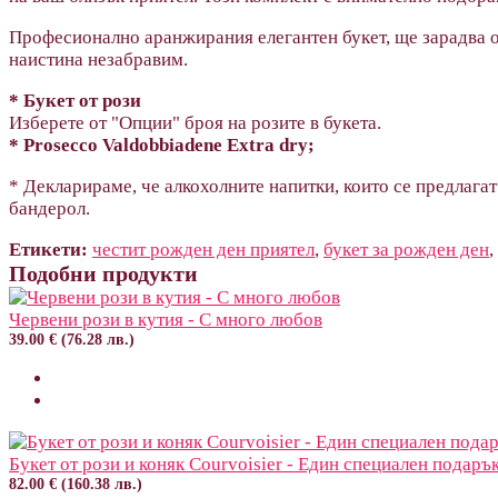
Професионално аранжирания елегантен букет, ще зарадва о
наистина незабравим.
* Букет от рози
Изберете от "Опции" броя на розите в букета.
* Prosecco Valdobbiadene Extra dry;
* Декларираме, че алкохолните напитки, които се предлагат
бандерол.
Етикети:
честит рожден ден приятел
,
букет за рожден ден
,
Подобни продукти
Червени рози в кутия - С много любов
39.00 € (76.28 лв.)
Букет от рози и коняк Courvoisier - Един специален подаръ
82.00 € (160.38 лв.)