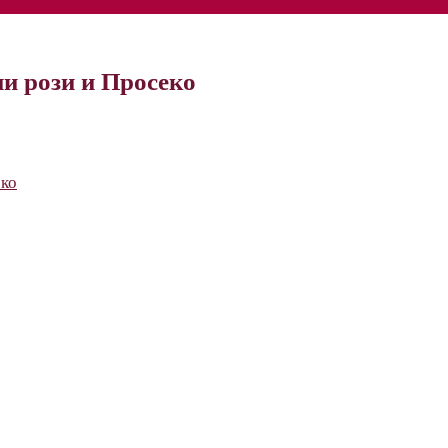
ни рози и Просеко
еко