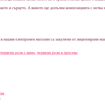
кото и сърцето. А виното ще допълни композицията с нотка 
 в нашия електронен магазин са закупени от лицензирани маг
червени рози с вино
,
червени рози и просеко
к