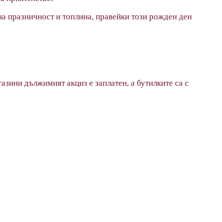
на празничност и топлина, правейки този рожден ден
азини дължимият акциз е заплатен, а бутилките са с