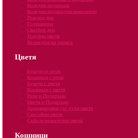
Коледни подаръци
Коледни подаръчни комплекти
Рожден ден
Годишнина
Сватбен ден
Траурни цветя
Великденска украса
Цветя
Букети от рози
Кошници с рози
Букети с цветя
Кошници с цветя
Рози и Подаръци
Цветя и Подаръци
Аранжировки със сухи цветя
Саксийни цветя
Съболезнователни цветя
Кошници