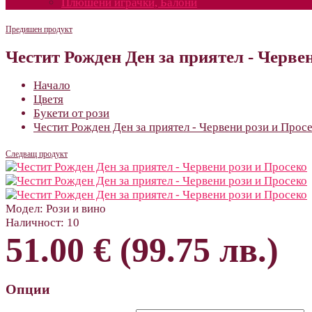
Плюшени играчки, Балони
Предишен продукт
Честит Рожден Ден за приятел - Черве
Начало
Цветя
Букети от рози
Честит Рожден Ден за приятел - Червени рози и Прос
Следващ продукт
Модел:
Рози и вино
Наличност:
10
51.00 € (99.75 лв.)
Опции