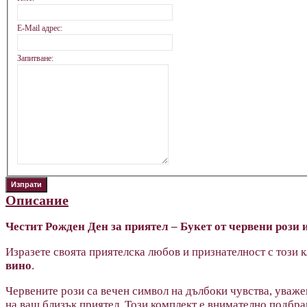
E-Mail адрес:
Запитване:
Описание
Честит Рожден Ден за приятел – Букет от червени рози 
Изразете своята приятелска любов и признателност с този к
вино
.
Червените рози са вечен символ на дълбоки чувства, уваже
на ваш близък приятел. Този комплект е внимателно подбран