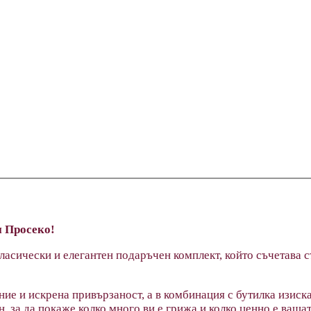
и Просеко!
ласически и елегантен подаръчен комплект, който съчетава с
ние и искрена привързаност, а в комбинация с бутилка изиск
, за да покаже колко много ви е грижа и колко ценно е вашат