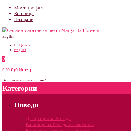
Моят профил
Кошница
Плащане
English
Bulgarian
English
0
0.00 € (0.00 лв.)
Вашата кошница е празна!
Категории
Поводи
Декорация за Коледа
Кошници за Коледа с лакомства
Коледна кошница с подаръци