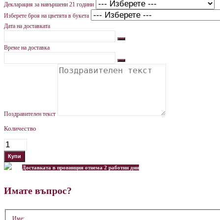
Декларация за навършени 21 години
Изберете броя на цветята в букета
Дата на доставката
Време на доставка
Поздравителен текст
Количество
Доставката в провинция отнема 2 работни дни
Имате въпрос?
Име: