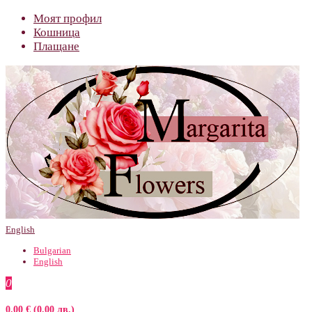
Моят профил
Кошница
Плащане
English
Bulgarian
English
0
0.00 € (0.00 лв.)