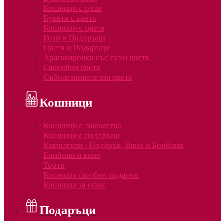
Кошници с рози
Букети с цветя
Кошници с цветя
Рози и Подаръци
Цветя и Подаръци
Аранжировки със сухи цветя
Саксийни цветя
Съболезнователни цветя
Кошници
Кошници с лакомства
Кошници с подаръци
Комплекти - Подарък, Вино и Бонбони
Бонбони и вино
Торти
Кошница сватбен подарък
Кошница за офис
Подаръци