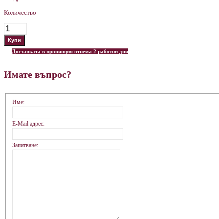
Количество
Доставката в провинция отнема 2 работни дни
Имате въпрос?
Име:
E-Mail адрес:
Запитване: