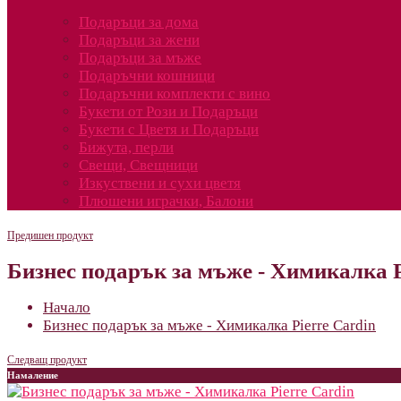
Подаръци за дома
Подаръци за жени
Подаръци за мъже
Подаръчни кошници
Подаръчни комплекти с вино
Букети от Рози и Подаръци
Букети с Цветя и Подаръци
Бижута, перли
Свещи, Свещници
Изкуствени и сухи цветя
Плюшени играчки, Балони
Предишен продукт
Бизнес подарък за мъже - Химикалка P
Начало
Бизнес подарък за мъже - Химикалка Pierre Cardin
Следващ продукт
Намаление