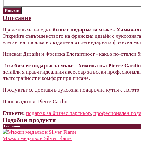
Описание
Представяме ви един
бизнес подарък за мъже - Химикалк
Открийте съвършенството на френския дизайн с луксозната 
елегантна писалка е създадена от легендарната френска мо
Изискан Дизайн и Френска Елегантност - какъв по-стилен 
Този
бизнес подарък за мъже - Химикалка Pierre Cardin
детайли я правят идеалния аксесоар за всеки професионалис
дълготрайност и комфорт при писане.
Продуктът се доставя в луксозна подаръчна кутия с логото н
Производител: Pierre Cardin
Етикети:
подарък за бизнес партньор
,
професионален пода
Подобни продукти
Намаление
Мъжки медальон Silver Flame