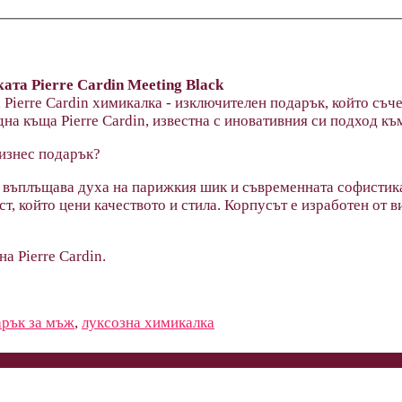
ата Pierre Cardin
Meeting Black
Pierre Cardin химикалка - изключителен подарък, който съче
дна къща Pierre Cardin, известна с иновативния си подход к
бизнес подарък?
въплъщава духа на парижкия шик и съвременната софистика
т, който цени качеството и стила. Корпусът е изработен от 
а Pierre Cardin.
рък за мъж
,
луксозна химикалка