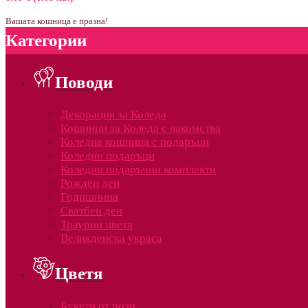
Вашата кошница е празна!
Категории
Поводи
Декорация за Коледа
Кошници за Коледа с лакомства
Коледна кошница с подаръци
Коледни подаръци
Коледни подаръчни комплекти
Рожден ден
Годишнина
Сватбен ден
Траурни цветя
Великденска украса
Цветя
Букети от рози