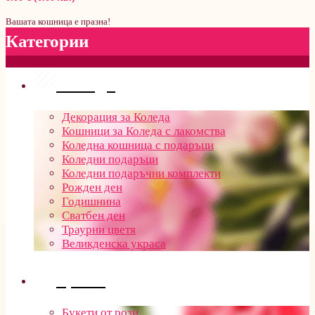
Вашата кошница е празна!
Категории
Поводи
Декорация за Коледа
Кошници за Коледа с лакомства
Коледна кошница с подаръци
Коледни подаръци
Коледни подаръчни комплекти
Рожден ден
Годишнина
Сватбен ден
Траурни цветя
Великденска украса
Цветя
Букети от рози