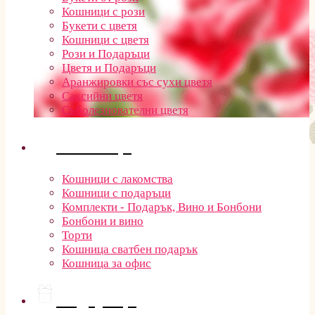
Кошници с рози
Букети с цветя
Кошници с цветя
Рози и Подаръци
Цветя и Подаръци
Аранжировки със сухи цветя
Саксийни цветя
Съболезнователни цветя
Кошници
Кошници с лакомства
Кошници с подаръци
Комплекти - Подарък, Вино и Бонбони
Бонбони и вино
Торти
Кошница сватбен подарък
Кошница за офис
Подаръци