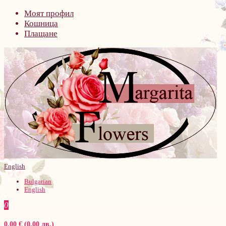
Моят профил
Кошница
Плащане
English
Bulgarian
English
0
0.00 € (0.00 лв.)