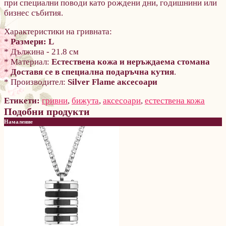
при специални поводи като рождени дни, годишнини или
бизнес събития.
Характеристики на гривната:
*
Размери: L
* Дължина - 21.8 см
* Материал:
Естествена кожа и неръждаема стомана
*
Доставя се в специална подаръчна кутия
.
* Производител:
Silver Flame аксесоари
Етикети:
гривни
,
бижута
,
аксесоари
,
естествена кожа
Подобни продукти
Намаление