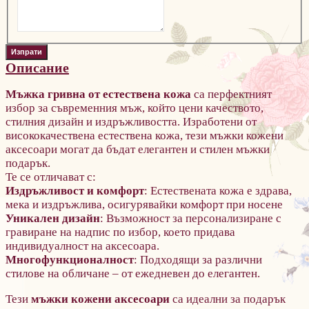
Описание
Мъжка гривна от естествена кожа
са перфектният
избор за съвременния мъж, който цени качеството,
стилния дизайн и издръжливостта.
Изработени от
висококачествена естествена кожа, тези мъжки кожени
аксесоари могат да бъдат е
легантен и стилен мъжки
подарък.
Те се отличават с:
Издръжливост и комфорт
: Естествената кожа е здрава,
мека и издръжлива, осигурявайки комфорт при носене
Уникален дизайн
: Възможност за персонализиране с
гравиране на надпис по избор, което придава
индивидуалност на аксесоара.
Многофункционалност
: Подходящи за различни
стилове на обличане – от ежедневен до елегантен.
Тези
мъжки кожени аксесоари
са идеални за подарък