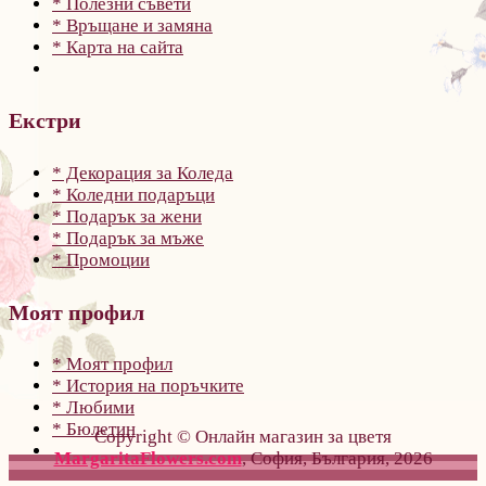
* Полезни съвети
* Връщане и замяна
* Карта на сайта
Екстри
* Декорация за Коледа
* Коледни подаръци
* Подарък за жени
* Подарък за мъже
* Промоции
Моят профил
* Моят профил
* История на поръчките
* Любими
* Бюлетин
Copyright © Онлайн магазин за цветя
MargaritaFlowers.com
, София, България, 2026