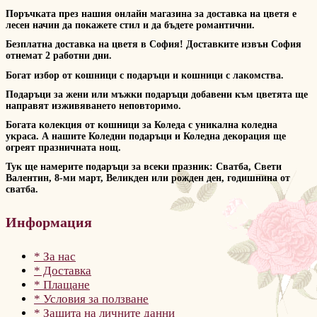
Поръчката през нашия онлайн магазина за доставка на цветя е
лесен начин да покажете стил и да бъдете романтични.
Безплатна доставка на цветя в София! Доставките извън София
отнемат 2 работни дни.
Богат избор от кошници с подаръци и кошници с лакомства.
Подаръци за жени или мъжки подаръци добавени към цветята ще
направят изживяването неповторимо.
Богата колекция от кошници за Коледа с уникална коледна
украса. А нашите Коледни подаръци и Коледна декорация ще
огреят празничната нощ.
Тук ще намерите подаръци за всеки празник: Сватба, Свети
Валентин, 8-ми март, Великден или рожден ден, годишнина от
сватба.
Информация
* За нас
* Доставка
* Плащане
* Условия за ползване
* Защита на личните данни