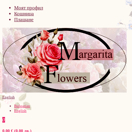
Моят профил
Кошница
Плащане
English
Bulgarian
English
0
0.00 € (0.00 лв.)