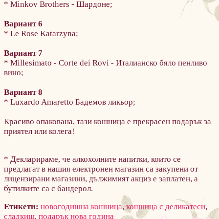
* Minkov Brothers - Шардоне;
Вариант 6
* Le Rose Katarzyna;
Вариант 7
* Millesimato - Corte dei Rovi - Италианско бяло пенливо
вино;
Вариант 8
* Luxardo Amaretto Бадемов ликьор;
Красиво опакована, тази кошница е прекрасен подарък за
приятел или колега!
* Декларираме, че алкохолните напитки, които се
предлагат в нашия електронен магазин са закупени от
лицензирани магазини, дължимият акциз е заплатен, а
бутилките са с бандерол.
Етикети:
новогодишна кошница
,
кошница с деликатеси
,
сладкиш
,
подарък нова година