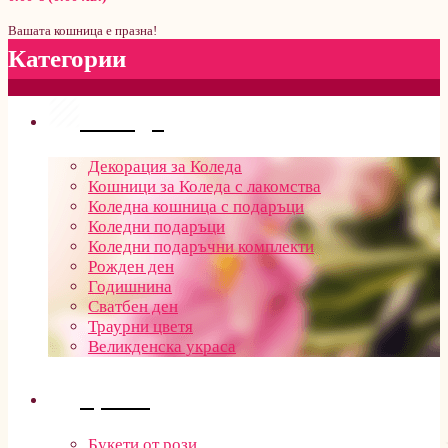
Вашата кошница е празна!
Категории
Поводи
Декорация за Коледа
Кошници за Коледа с лакомства
Коледна кошница с подаръци
Коледни подаръци
Коледни подаръчни комплекти
Рожден ден
Годишнина
Сватбен ден
Траурни цветя
Великденска украса
Цветя
Букети от рози