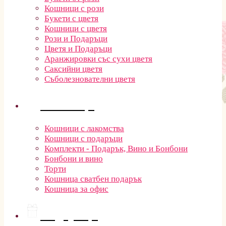
Кошници с рози
Букети с цветя
Кошници с цветя
Рози и Подаръци
Цветя и Подаръци
Аранжировки със сухи цветя
Саксийни цветя
Съболезнователни цветя
Кошници
Кошници с лакомства
Кошници с подаръци
Комплекти - Подарък, Вино и Бонбони
Бонбони и вино
Торти
Кошница сватбен подарък
Кошница за офис
Подаръци