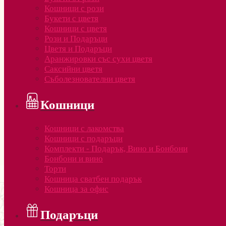
Кошници с рози
Букети с цветя
Кошници с цветя
Рози и Подаръци
Цветя и Подаръци
Аранжировки със сухи цветя
Саксийни цветя
Съболезнователни цветя
Кошници
Кошници с лакомства
Кошници с подаръци
Комплекти - Подарък, Вино и Бонбони
Бонбони и вино
Торти
Кошница сватбен подарък
Кошница за офис
Подаръци