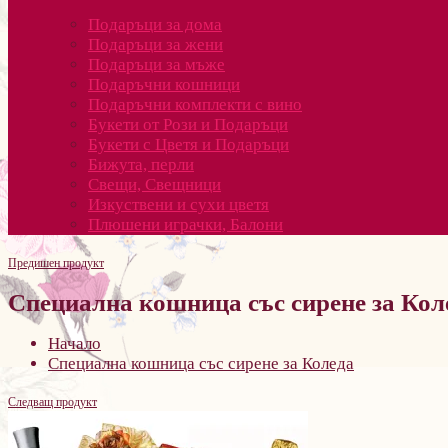
Подаръци за дома
Подаръци за жени
Подаръци за мъже
Подаръчни кошници
Подаръчни комплекти с вино
Букети от Рози и Подаръци
Букети с Цветя и Подаръци
Бижута, перли
Свещи, Свещници
Изкуствени и сухи цветя
Плюшени играчки, Балони
Предишен продукт
Специална кошница със сирене за Кол
Начало
Специална кошница със сирене за Коледа
Следващ продукт