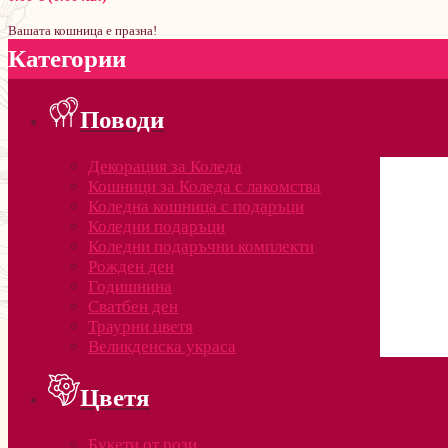
Вашата кошница е празна!
Категории
Поводи
Декорация за Коледа
Кошници за Коледа с лакомства
Коледна кошница с подаръци
Коледни подаръци
Коледни подаръчни комплекти
Рожден ден
Годишнина
Сватбен ден
Траурни цветя
Великденска украса
Цветя
Букети от рози