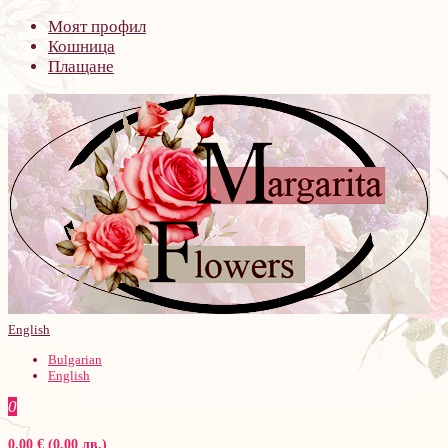
Моят профил
Кошница
Плащане
English
Bulgarian
English
0
0.00 € (0.00 лв.)