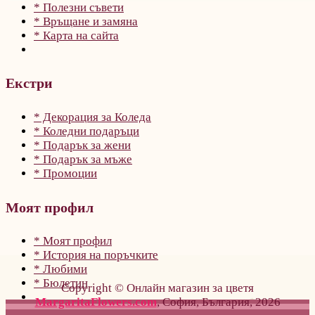
* Полезни съвети
* Връщане и замяна
* Карта на сайта
Екстри
* Декорация за Коледа
* Коледни подаръци
* Подарък за жени
* Подарък за мъже
* Промоции
Моят профил
* Моят профил
* История на поръчките
* Любими
* Бюлетин
Copyright © Онлайн магазин за цветя
MargaritaFlowers.com
, София, България, 2026