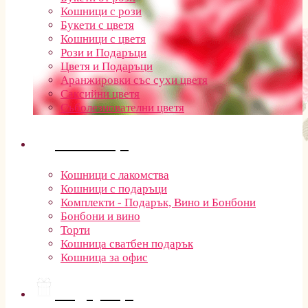
Кошници с рози
Букети с цветя
Кошници с цветя
Рози и Подаръци
Цветя и Подаръци
Аранжировки със сухи цветя
Саксийни цветя
Съболезнователни цветя
Кошници
Кошници с лакомства
Кошници с подаръци
Комплекти - Подарък, Вино и Бонбони
Бонбони и вино
Торти
Кошница сватбен подарък
Кошница за офис
Подаръци