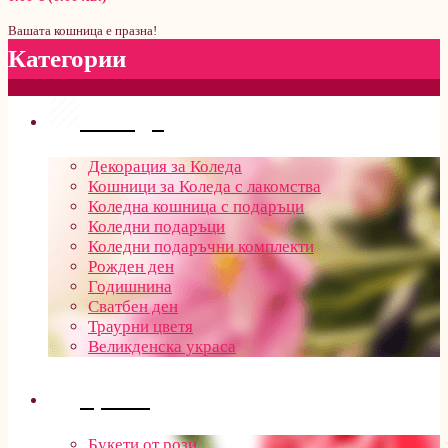
Вашата кошница е празна!
Категории
Поводи
Декорация за Коледа
Кошници за Коледа с лакомства
Коледна кошница с подаръци
Коледни подаръци
Коледни подаръчни комплекти
Рожден ден
Годишнина
Сватбен ден
Траурни цветя
Великденска украса
Цветя
Букети от рози