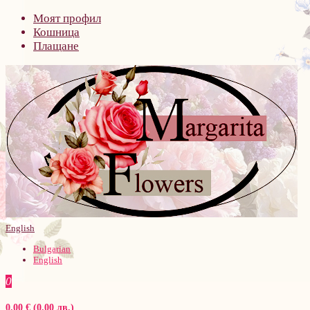
Моят профил
Кошница
Плащане
English
Bulgarian
English
0
0.00 € (0.00 лв.)