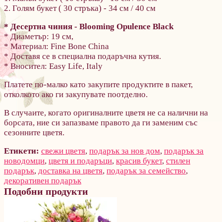
2. Голям букет ( 30 стръка) - 34 см / 40 cм
* Десертна чиния - Blooming Opulence Black
* Диаметър: 19 см,
* Материал: Fine Bone China
* Доставя се в специална подаръчна кутия.
* Вносител: Easy Life, Italy
Платете по-малко като закупите продуктите в пакет,
отколкото ако ги закупувате поотделно.
В случаите, когато оригиналните цветя не са налични на
борсата, ние си запазваме правото да ги заменим със
сезонните цветя.
Етикети:
свежи цветя
,
подарък за нов дом
,
подарък за
новодомци
,
цветя и подаръци
,
красив букет
,
стилен
подарък
,
доставка на цветя
,
подарък за семейство
,
декоративен подарък
Подобни продукти