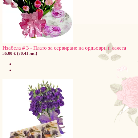
Изабела # 3 - Плато за сервиране на ордьоври и лалета
36.00 € (70.41 лв.)