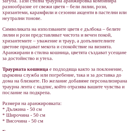
загуба. Тази стилна траурна аранжировка комбинира
разнообразие от свежи цветя – бели лилии, рози,
хризантеми, карамфили и сезонни акценти в пастелни или
неутрални тонове.
Символиката на използваните цветя е дълбока – белите
лилии и рози представляват чистота и вечен покой,
хризантемите – уважение и траур, а допълнителните
цветове придават мекота и спокойствие на визията.
Аранжирани в стилна кошница, цветята създават усещане
за достойнство и утеха.
Траурната кошница
е п
одходяща както за поклонение,
църковна служба или погребение, така и за доставка до
дома на близките. По желание добавяме персонализирана
траурна лента с надпис, който отразява вашите чувства и
послание на подкрепа.
Размери на аранжировката:
* Дължина - 50 см
* Широчина - 50 cм
* Височина - 50 см