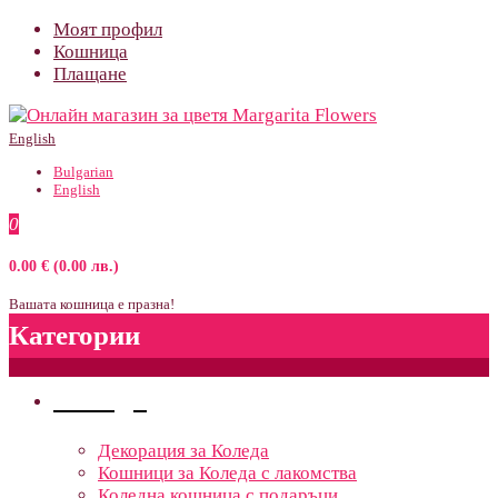
Моят профил
Кошница
Плащане
English
Bulgarian
English
0
0.00 € (0.00 лв.)
Вашата кошница е празна!
Категории
Поводи
Декорация за Коледа
Кошници за Коледа с лакомства
Коледна кошница с подаръци