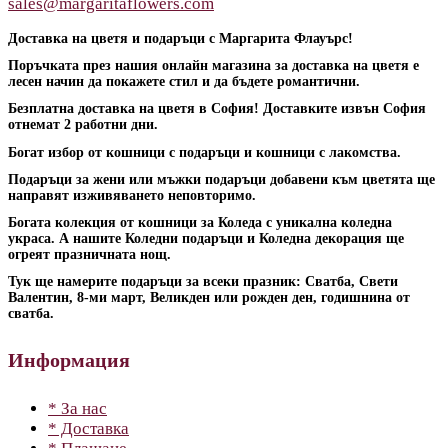
sales@margaritaflowers.com
Доставка на цветя и подаръци с Маргарита Флауърс!
Поръчката през нашия онлайн магазина за доставка на цветя е
лесен начин да покажете стил и да бъдете романтични.
Безплатна доставка на цветя в София! Доставките извън София
отнемат 2 работни дни.
Богат избор от кошници с подаръци и кошници с лакомства.
Подаръци за жени или мъжки подаръци добавени към цветята ще
направят изживяването неповторимо.
Богата колекция от кошници за Коледа с уникална коледна
украса. А нашите Коледни подаръци и Коледна декорация ще
огреят празничната нощ.
Тук ще намерите подаръци за всеки празник: Сватба, Свети
Валентин, 8-ми март, Великден или рожден ден, годишнина от
сватба.
Информация
* За нас
* Доставка