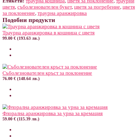
Етикети:
траурна кошница
,
цветя за поклонение
,
траурни
цветя
,
съболезнователен букет
,
цветя за погребение
,
цветя
за поклонение
,
траурна аранжировка
Подобни продукти
Траурна аранжировка в кошница с цветя
99.00 € (193.63 лв.)
Съболезнователен кръст за поклонение
76.00 € (148.64 лв.)
Флорална аранжировка за урна за кремация
59.00 € (115.39 лв.)