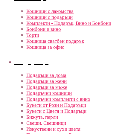
Кошници с лакомства
Кошници с подаръци
Комплекти - Подарък, Вино и Бонбони
Бонбони и вино
Торти
Кошница сватбен подарък
Кошница за офис
Подаръци
Подаръци за дома
Подаръци за жени
Подаръци за мъже
Подаръчни кошници
Подаръчни комплекти с вино
Букети от Рози и Подаръци
Букети с Цветя и Подаръци
Бижута, перли
Свещи, Свещници
Изкуствени и сухи цветя