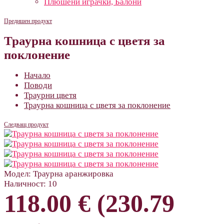
Плюшени играчки, Балони
Предишен продукт
Траурна кошница с цветя за
поклонение
Начало
Поводи
Траурни цветя
Траурна кошница с цветя за поклонение
Следващ продукт
Модел:
Траурна аранжировка
Наличност:
10
118.00 € (230.79