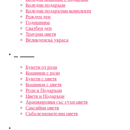
Коледни подаръци
Коледни подаръчни комплекти
Рожден ден
Годишнина
Сватбен ден
Траурни цветя
Великденска украса
Цветя
Букети от рози
Кошници с рози
Букети с цветя
Кошници с цветя
Рози и Подаръци
Цветя и Подаръци
Аранжировки със сухи цветя
Саксийни цветя
Съболезнователни цветя
Кошници