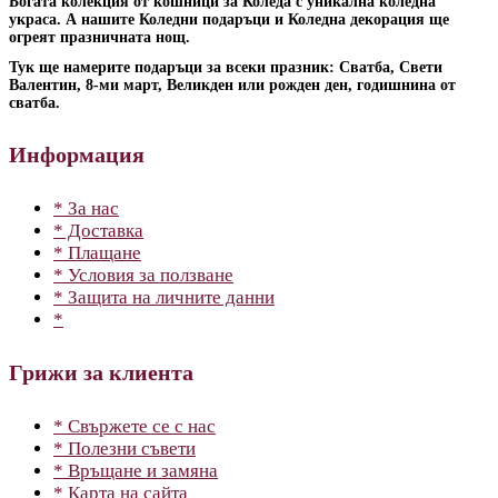
Богата колекция от кошници за Коледа с уникална коледна
украса. А нашите Коледни подаръци и Коледна декорация ще
огреят празничната нощ.
Тук ще намерите подаръци за всеки празник: Сватба, Свети
Валентин, 8-ми март, Великден или рожден ден, годишнина от
сватба.
Информация
* За нас
* Доставка
* Плащане
* Условия за ползване
* Защита на личните данни
*
Грижи за клиента
* Свържете се с нас
* Полезни съвети
* Връщане и замяна
* Карта на сайта