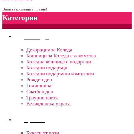
Вашата кошница е празна!
Категории
Поводи
Декорация за Коледа
Кошници за Коледа с лакомства
Коледна кошница с подаръци
Коледни подаръци
Коледни подаръчни комплекти
Рожден ден
Годишнина
Сватбен ден
Траурни цветя
Великденска украса
Цветя
Букети от рози