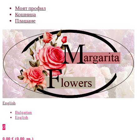
Моят профил
Кошница
Плащане
English
Bulgarian
English
0
0.00 € (0.00 лв.)