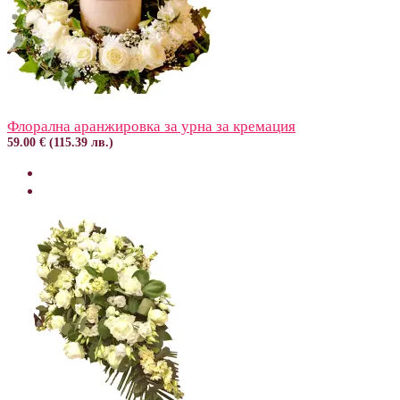
Флорална аранжировка за урна за кремация
59.00 € (115.39 лв.)