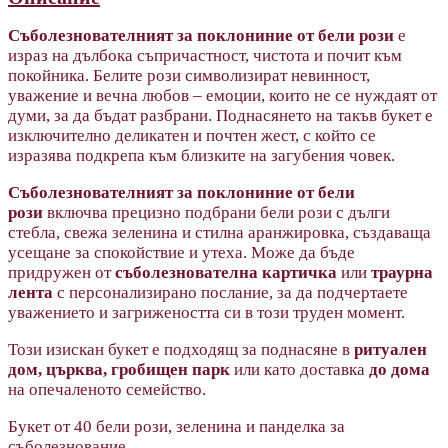
Съболезнователният за поклониние от бели рози
е
израз на дълбока съпричастност, чистота и почит към
покойника. Белите рози символизират невинност,
уважение и вечна любов – емоции, които не се нуждаят от
думи, за да бъдат разбрани. Поднасянето на такъв букет е
изключително деликатен и почтен жест, с който се
изразява подкрепа към близките на загубения човек.
Съболезнователният за поклониние от бели
рози
включва прецизно подбрани бели рози с дълги
стебла, свежа зеленина и стилна аранжировка, създаваща
усещане за спокойствие и утеха. Може да бъде
придружен от
съболезнователна картичка
или
траурна
лента
с персонализирано послание, за да подчертаете
уважението и загрижеността си в този труден момент.
Този изискан букет е подходящ за поднасяне в
ритуален
дом, църква, гробищен парк
или като доставка
до дома
на опечаленото семейство.
Букет от 40 бели рози, зеленина и панделка за
съболезнование