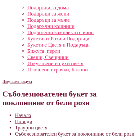
Подаръци за дома
Подаръци за жени
Подаръци за мъже
Подаръчни кошници
Подаръчни комплекти с вино
Букети от Рози и Подаръци
Букети с Цветя и Подаръци
Бижута, перли
Свещи, Свещници
Изкуствени и сухи цветя
Плюшени играчки, Балони
Предишен продукт
Съболезнователен букет за
поклониние от бели рози
Начало
Поводи
Траурни цветя
Съболезнователен букет за поклониние от бели рози