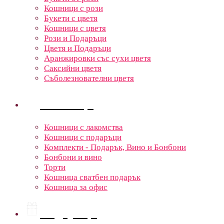
Кошници с рози
Букети с цветя
Кошници с цветя
Рози и Подаръци
Цветя и Подаръци
Аранжировки със сухи цветя
Саксийни цветя
Съболезнователни цветя
Кошници
Кошници с лакомства
Кошници с подаръци
Комплекти - Подарък, Вино и Бонбони
Бонбони и вино
Торти
Кошница сватбен подарък
Кошница за офис
Подаръци