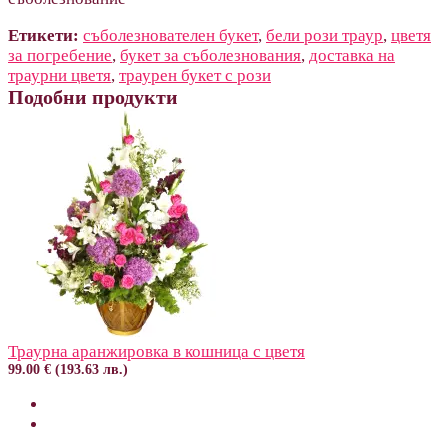
Етикети:
съболезнователен букет
,
бели рози траур
,
цветя
за погребение
,
букет за съболезнования
,
доставка на
траурни цветя
,
траурен букет с рози
Подобни продукти
Траурна аранжировка в кошница с цветя
99.00 € (193.63 лв.)