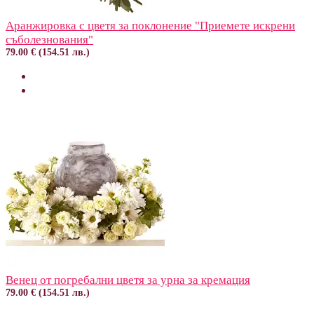
Аранжировка с цветя за поклонение "Приемете искрени
съболезнования"
79.00 € (154.51 лв.)
Венец от погребални цветя за урна за кремация
79.00 € (154.51 лв.)