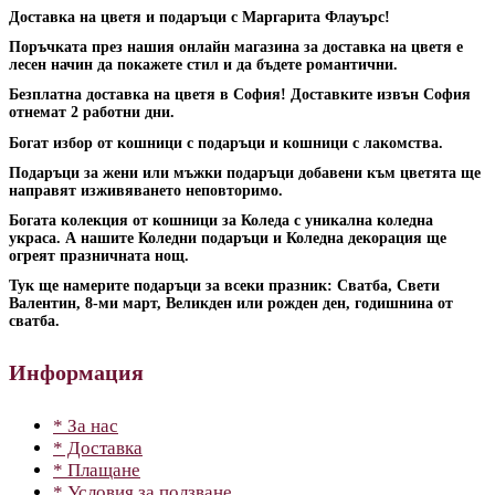
Доставка на цветя и подаръци с Маргарита Флауърс!
Поръчката през нашия онлайн магазина за доставка на цветя е
лесен начин да покажете стил и да бъдете романтични.
Безплатна доставка на цветя в София! Доставките извън София
отнемат 2 работни дни.
Богат избор от кошници с подаръци и кошници с лакомства.
Подаръци за жени или мъжки подаръци добавени към цветята ще
направят изживяването неповторимо.
Богата колекция от кошници за Коледа с уникална коледна
украса. А нашите Коледни подаръци и Коледна декорация ще
огреят празничната нощ.
Тук ще намерите подаръци за всеки празник: Сватба, Свети
Валентин, 8-ми март, Великден или рожден ден, годишнина от
сватба.
Информация
* За нас
* Доставка
* Плащане
* Условия за ползване