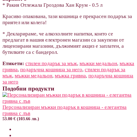
* Ракия Отлежала Гроздова Хан Крум - 0.5 л
Красиво опакована, тази кошница е прекрасен подарък за
приятел или колега!
* Декларираме, че алкохолните напитки, които се
предлагат в нашия електронен магазин са закупени от
лицензирани магазини, дължимият акциз е заплатен, а
бутилките са с бандерол.
Етикети:
стилен подарък за мъж
,
мъжки медальон
,
мъжка
гривна
,
подаръчна кошница за него
,
стилен подарък за
мъж
,
мъжки медальон
,
мъжка гривна
,
подаръчна кошница
за него
Подобни продукти
Персонализиран мъжки подарък в кошница - елегантна
гривна с лъв
53.00 € (103.66 лв.)