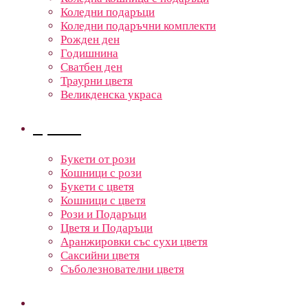
Коледни подаръци
Коледни подаръчни комплекти
Рожден ден
Годишнина
Сватбен ден
Траурни цветя
Великденска украса
Цветя
Букети от рози
Кошници с рози
Букети с цветя
Кошници с цветя
Рози и Подаръци
Цветя и Подаръци
Аранжировки със сухи цветя
Саксийни цветя
Съболезнователни цветя
Кошници