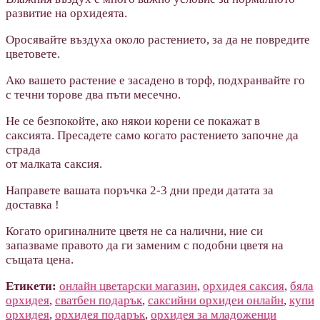
развитие на орхидеята.
Оросявайте въздуха около растението, зa да не повредите
цветовете.
Ако вашето растение е засадено в торф, подхранвайте го
с течни торове два пъти месечно.
Не се безпокойте, ако някои корени се покажат в
саксията. Пресадете само когато растението зaпочне да
страда
от малката саксия.
Направете вашата поръчка 2-3 дни преди датата за
доставка !
Когато оригиналните цветя не са налични, ние си
запазваме правото да ги заменим с подобни цветя на
същата цена.
Етикети:
онлайн цветарски магазин
,
орхидея саксия
,
бяла
орхидея
,
сватбен подарък
,
саксийни орхидеи онлайн
,
купи
орхидея
,
орхидея подарък
,
орхидея за младоженци