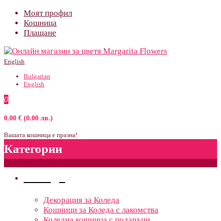
Моят профил
Кошница
Плащане
English
Bulgarian
English
0
0.00 € (0.00 лв.)
Вашата кошница е празна!
Категории
Поводи
Декорация за Коледа
Кошници за Коледа с лакомства
Коледна кошница с подаръци