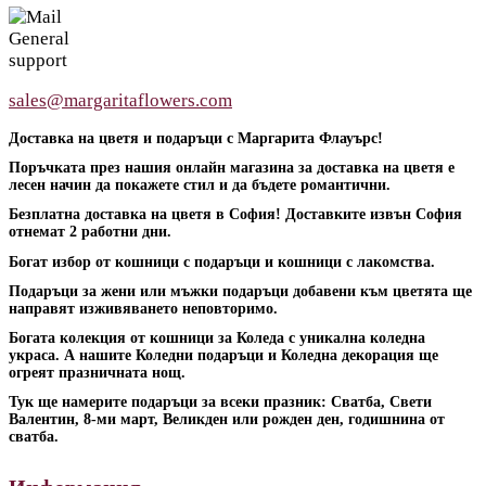
General
support
sales@margaritaflowers.com
Доставка на цветя и подаръци с Маргарита Флауърс!
Поръчката през нашия онлайн магазина за доставка на цветя е
лесен начин да покажете стил и да бъдете романтични.
Безплатна доставка на цветя в София! Доставките извън София
отнемат 2 работни дни.
Богат избор от кошници с подаръци и кошници с лакомства.
Подаръци за жени или мъжки подаръци добавени към цветята ще
направят изживяването неповторимо.
Богата колекция от кошници за Коледа с уникална коледна
украса. А нашите Коледни подаръци и Коледна декорация ще
огреят празничната нощ.
Тук ще намерите подаръци за всеки празник: Сватба, Свети
Валентин, 8-ми март, Великден или рожден ден, годишнина от
сватба.