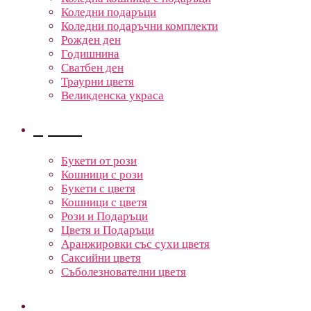
Коледни подаръци
Коледни подаръчни комплекти
Рожден ден
Годишнина
Сватбен ден
Траурни цветя
Великденска украса
Цветя
Букети от рози
Кошници с рози
Букети с цветя
Кошници с цветя
Рози и Подаръци
Цветя и Подаръци
Аранжировки със сухи цветя
Саксийни цветя
Съболезнователни цветя
Кошници