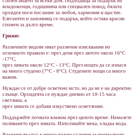
стилен акцент за всеки дом. Подходяща за подарък на
младоженци, годишнина или специален повод, бялата
орхидея носи послание за любов, хармония и щастие.
Елегантен и запомнящ се подарък, който остава красив
спомен за дълго време.
Грижи:
Различните видове имат различни изисквания но
основното правило е: през деня през лятото около 16°С
-17°С,
през зимата около 12°С - 13°С. През нощта да се изнася
на много студено (7°С - 8°С). Студените нощи са много
важни.
Нуждае се от добре осветено мсто, но да не е на директно
слънце. Орхидеята се нуждае дневно от 10-15 часа
светлина, а
през зимата се добавя изкуствено осветление.
Поддържйте почвата влажна през цялото време. Намалете
поливането през зимата. Използвайте мека, хладка вода.
Влажния въздух е много важно условие зa нормалното