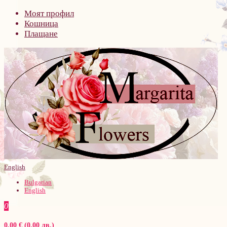
Моят профил
Кошница
Плащане
English
Bulgarian
English
0
0.00 € (0.00 лв.)