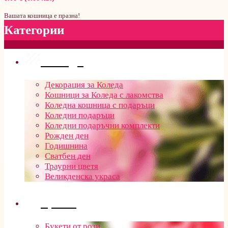
Вашата кошница е празна!
Категории
Поводи
Декорация за Коледа
Кошници за Коледа с лакомства
Коледна кошница с подаръци
Коледни подаръци
Коледни подаръчни комплекти
Рожден ден
Годишнина
Сватбен ден
Траурни цветя
Великденска украса
Цветя
Букети от рози