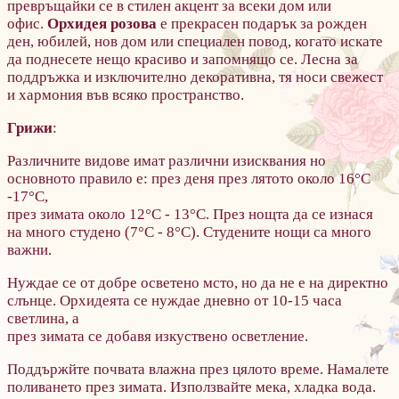
превръщайки се в стилен акцент за всеки дом или
офис.
Орхидея розова
е прекрасен подарък за рожден
ден, юбилей, нов дом или специален повод, когато искате
да поднесете нещо красиво и запомнящо се. Лесна за
поддръжка и изключително декоративна, тя носи свежест
и хармония във всяко пространство.
Грижи
:
Различните видове имат различни изисквания но
основното правило е: през деня през лятото около 16°С
-17°С,
през зимата около 12°С - 13°С. През нощта да се изнася
на много студено (7°С - 8°С). Студените нощи са много
важни.
Нуждае се от добре осветено мсто, но да не е на директно
слънце. Орхидеята се нуждае дневно от 10-15 часа
светлина, а
през зимата се добавя изкуствено осветление.
Поддържйте почвата влажна през цялото време. Намалете
поливането през зимата. Използвайте мека, хладка вода.