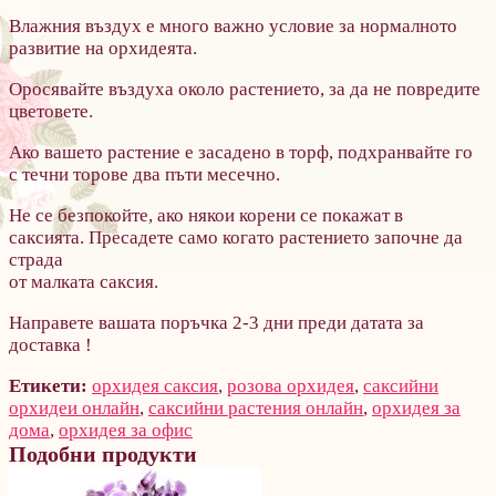
Влажния въздух е много важно условие зa нормалното
развитие на орхидеята.
Оросявайте въздуха около растението, зa да не повредите
цветовете.
Ако вашето растение е засадено в торф, подхранвайте го
с течни торове два пъти месечно.
Не се безпокойте, ако някои корени се покажат в
саксията. Пресадете само когато растението зaпочне да
страда
от малката саксия.
Направете вашата поръчка 2-3 дни преди датата за
доставка !
Етикети:
орхидея саксия
,
розова орхидея
,
саксийни
орхидеи онлайн
,
саксийни растения онлайн
,
орхидея за
дома
,
орхидея за офис
Подобни продукти