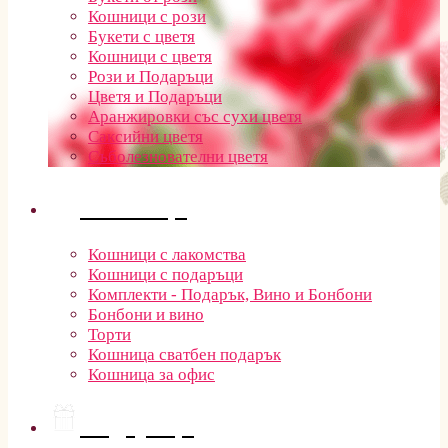
Кошници с рози
Букети с цветя
Кошници с цветя
Рози и Подаръци
Цветя и Подаръци
Аранжировки със сухи цветя
Саксийни цветя
Съболезнователни цветя
Кошници
Кошници с лакомства
Кошници с подаръци
Комплекти - Подарък, Вино и Бонбони
Бонбони и вино
Торти
Кошница сватбен подарък
Кошница за офис
Подаръци