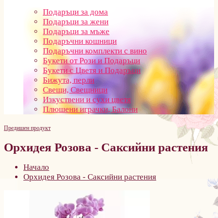
Подаръци за дома
Подаръци за жени
Подаръци за мъже
Подаръчни кошници
Подаръчни комплекти с вино
Букети от Рози и Подаръци
Букети с Цветя и Подаръци
Бижута, перли
Свещи, Свещници
Изкуствени и сухи цветя
Плюшени играчки, Балони
Предишен продукт
Орхидея Розова - Саксийни растения
Начало
Орхидея Розова - Саксийни растения