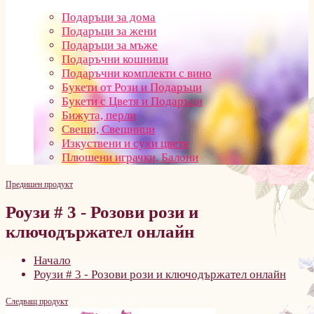
Подаръци за дома
Подаръци за жени
Подаръци за мъже
Подаръчни кошници
Подаръчни комплекти с вино
Букети от Рози и Подаръци
Букети с Цветя и Подаръци
Бижута, перли
Свещи, Свещници
Изкуствени и сухи цветя
Плюшени играчки, Балони
Предишен продукт
Роузи # 3 - Розови рози и
ключодържател онлайн
Начало
Роузи # 3 - Розови рози и ключодържател онлайн
Следващ продукт