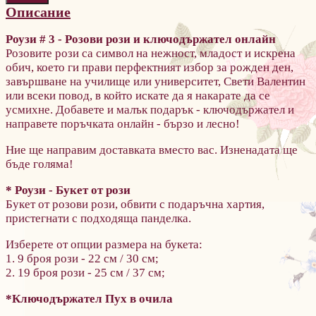
Описание
Роузи # 3 - Розови рози и ключодържател онлайн
Розовите рози са символ на нежност, младост и искрена
обич, което ги прави перфектният избор за рожден ден,
завършване на училище или университет, Свети Валентин
или всеки повод, в който искате да я накарате да се
усмихне. Добавете и малък подарък - ключодържател и
направете поръчката онлайн - бързо и лесно!
Ние ще направим доставката вместо вас. Изненадата ще
бъде голяма!
*
Роузи - Букет
от рози
Букет от розови рози, обвити с подаръчна хартия,
пристегнати с подходяща панделка.
Изберете от опции размера на букета:
1. 9 броя рози - 22 см / 30 см;
2. 19 броя рози - 25 см / 37 см;
*
Ключодържател Пух в очила