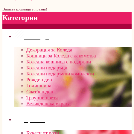
Вашата кошница е празна!
Категории
Поводи
Декорация за Коледа
Кошници за Коледа с лакомства
Коледна кошница с подаръци
Коледни подаръци
Коледни подаръчни комплекти
Рожден ден
Годишнина
Сватбен ден
Траурни цветя
Великденска украса
Цветя
Букети от рози