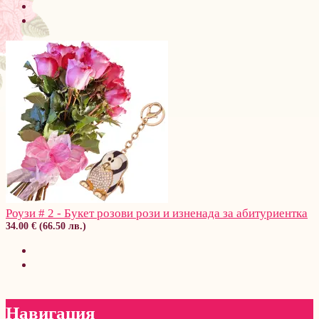
Роузи # 2 - Букет розови рози и изненада за абитуриентка
34.00 € (66.50 лв.)
Навигация