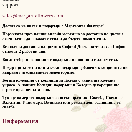
support
sales@margaritaflowers.com
Доставка на цветя и подаръци с Маргарита Флауърс!
Поръчката през нашия онлайн магазина за доставка на цветя е
лесен начин да покажете стил и да бъдете романтични.
Безплатна доставка на цветя в София! Доставките извън София
отнемат 2 работни дни.
Богат избор от кошници с подаръци и кошници с лакомства.
Подаръци за жени или мъжки подаръци добавени към цветята ще
направят изживяването неповторимо.
Богата колекция от кошници за Коледа с уникална коледна
украса. А нашите Коледни подаръци и Коледна декорация ще
огреят празничната нощ.
Тук ще намерите подаръци за всеки празник: Сватба, Свети
Валентин, 8-ми март, Великден или рожден ден, годишнина от
сватба.
Информация