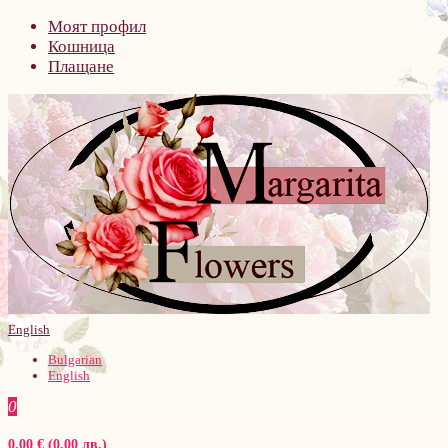
Моят профил
Кошница
Плащане
English
Bulgarian
English
0
0.00 € (0.00 лв.)