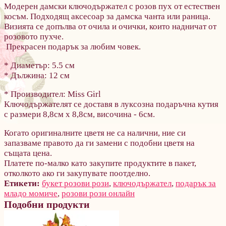
Модерен дамски ключодържател с розов пух от естествен
косъм. Подходящ аксесоар за дамска чанта или раница.
Визията се допълва от очила и очички, които надничат от
розовото пухче.
Прекрасен подарък за любим човек.
* Диаметър: 5.5 см
* Дължина: 12 см
* Производител: Miss Girl
Ключодържателят се доставя в луксозна подаръчна кутия
с размери 8,8см х 8,8см, височина - 6см.
Когато оригиналните цветя не са налични, ние си
запазваме правото да ги замени с подобни цветя на
същата цена.
Платете по-малко като закупите продуктите в пакет,
отколкото ако ги закупувате поотделно.
Етикети:
букет розови рози
,
ключодържател
,
подарък за
младо момиче
,
розови рози онлайн
Подобни продукти