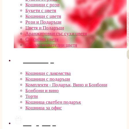
Кошници с рози
Букети с цветя
Кошници с цветя
Рози и Подаръци
Цветя и Подаръци
Аранжировки със сухи цветя
Саксийни цветя
Съболезнователни цветя
Кошници
Кошници с лакомства
Кошници с подаръци
Комплекти - Подарък, Вино и Бонбони
Бонбони и вино
Торти
Кошница сватбен подарък
Кошница за офис
Подаръци