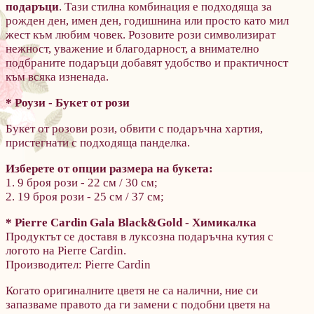
подаръци
. Тази стилна комбинация е подходяща за
рожден ден, имен ден, годишнина или просто като мил
жест към любим човек. Розовите рози символизират
нежност, уважение и благодарност, а внимателно
подбраните подаръци добавят удобство и практичност
към всяка изненада.
*
Роузи - Букет
от
рози
Букет от розови рози, обвити с подаръчна хартия,
пристегнати с подходяща панделка.
Изберете от опции размера на букета:
1. 9 броя рози - 22 см / 30 см;
2. 19 броя рози - 25 см / 37 см;
*
Pierre Cardin
Gala Black&Gold - Химикалка
Продуктът се доставя в луксозна подаръчна кутия с
логото на Pierre Cardin.
Производител: Pierre Cardin
Когато оригиналните цветя не са налични, ние си
запазваме правото да ги замени с подобни цветя на