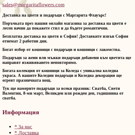
sales@margaritaflowers.com
Доставка на цветя и подаръци с Маргарита Флауърс!
Поръчката през нашия онлайн магазина за доставка на цветя е
лесен начин да покажете стил и да бъдете романтични.
Безплатна доставка на цветя в София! Доставките извън София
отнемат 2 работни дни.
Богат избор от кошници с подаръци и кошници с лакомства.
Подаръци за жени или мъжки подаръци добавени към цветята ще
направят изживяването неповторимо.
Богата колекция от кошници за Коледа с уникална коледна
украса. А нашите Коледни подаръци и Коледна декорация ще
огреят празничната нощ.
Тук ще намерите подаръци за всеки празник: Сватба, Свети
Валентин, 8-ми март, Великден или рожден ден, годишнина от
сватба.
Информация
* За нас
* Доставка