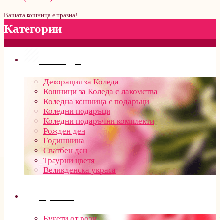
Вашата кошница е празна!
Категории
Поводи
Декорация за Коледа
Кошници за Коледа с лакомства
Коледна кошница с подаръци
Коледни подаръци
Коледни подаръчни комплекти
Рожден ден
Годишнина
Сватбен ден
Траурни цветя
Великденска украса
Цветя
Букети от рози