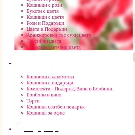
Кошници с рози
Букети с цветя
Кошници с цветя
Рози и Подаръци
Цветя и Подаръци
Аранжировки със сухи цветя
Саксийни цветя
Съболезнователни цветя
Кошници
Кошници с лакомства
Кошници с подаръци
Комплекти - Подарък, Вино и Бонбони
Бонбони и вино
Торти
Кошница сватбен подарък
Кошница за офис
Подаръци