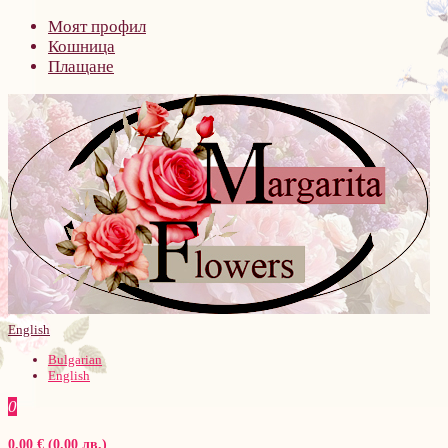
Моят профил
Кошница
Плащане
English
Bulgarian
English
0
0.00 € (0.00 лв.)