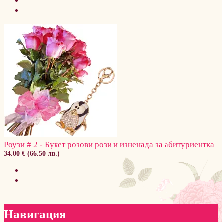
Роузи # 2 - Букет розови рози и изненада за абитуриентка
34.00 € (66.50 лв.)
Навигация